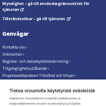
Myndighet
– gå till användargränssnittet för
tjänsten
Öppnas i en ny flik
Tillståndssökar
– gå till tjänsten
Öppnas i en ny flik
Genvägar
Kontakta oss ›
Sidokartan ›
Register- och dataskyddsbeskrivning ›
Tillgänglighetsutlåtande ›
Projektwebbplatsen Tillstånd och tillsyn ›
Vi samarbetar
Tietoa sivustolla käytetyistä evästeistä
Käytämme sivustollamme evästeitä kerätäksemme ja
analysoidaksemme sivuston suorituskykyä ja käyttöä,