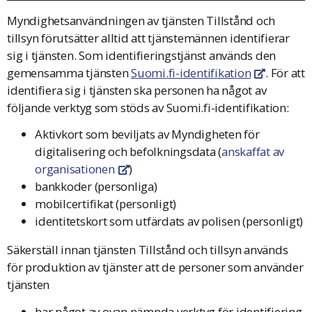
Myndighetsanvändningen av tjänsten Tillstånd och
tillsyn förutsätter alltid att tjänstemännen identifierar
sig i tjänsten. Som identifieringstjänst används den
gemensamma tjänsten
Suomi.fi-identifikation
. För att
Öppnas i en
identifiera sig i tjänsten ska personen ha något av
följande verktyg som stöds av Suomi.fi-identifikation:
Aktivkort som beviljats av Myndigheten för
digitalisering och befolkningsdata (
anskaffat av
organisationen
)
Öppnas i en ny flik
bankkoder (personliga)
mobilcertifikat (personligt)
identitetskort som utfärdats av polisen (personligt)
Säkerställ innan tjänsten Tillstånd och tillsyn används
för produktion av tjänster att de personer som använder
tjänsten
har något av ovan nämnda verktyg för identifiering