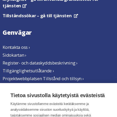
tjänsten
Öppnas i en ny flik
Tillståndssökar
– gå till tjänsten
Öppnas i en ny flik
Genvägar
Kontakta oss ›
Sidokartan ›
Register- och dataskyddsbeskrivning ›
Tillgänglighetsutlåtande ›
Projektwebbplatsen Tillstånd och tillsyn ›
Vi samarbetar
Tietoa sivustolla käytetyistä evästeistä
Käytämme sivustollamme evästeitä kerätäksemme ja
analysoidaksemme sivuston suorituskykyä ja käyttöä,
tarjotaksemme sosiaalisen median ominaisuuksia sekä