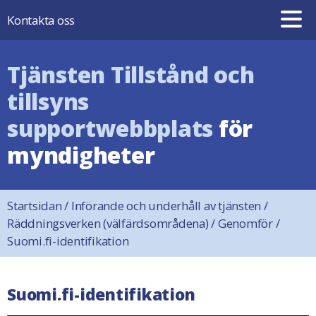
Hoppa till innehåll
Kontakta oss
Tjänsten Tillstånd och
tillsyns
supportwebbplats
för
myndigheter
Startsidan
/
Införande och underhåll av tjänsten
/
Räddningsverken (välfärdsområdena)
/
Genomför
/
Suomi.fi-identifikation
Suomi.fi-identifikation