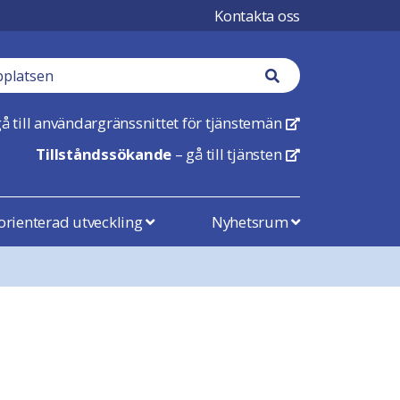
Kontakta oss
Sökknapp
å till användargränssnittet för tjänstemän
Öppnas i en ny flik
Tillståndssökande
– gå till tjänsten
Öppnas i en ny flik
rienterad utveckling
Nyhetsrum