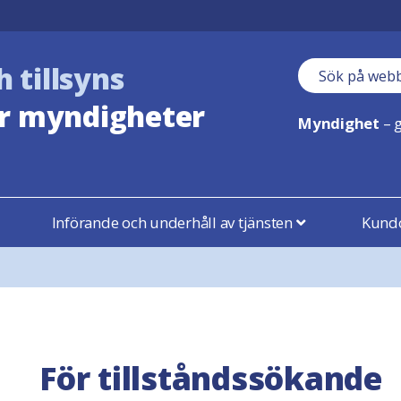
h tillsyns
Sökfält
r myndigheter
Myndighet
– g
Införande och underhåll av tjänsten
Kundo
För tillståndssökande