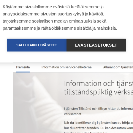
myndigheten är med i att erbjuda sina tjänster till k
Käytämme sivustollamme evästeitä kerätäksemme ja
Utredning av tillståndsbehovet
analysoidaksemme sivuston suorituskykyä ja käyttöä,
tarjotaksemme sosiaalisen median ominaisuuksia sekä
Det är möjligt att utreda tillståndsbehovet i tjänst
parantaaksemme ja räätälöidäksemme sisältöä ja mainoksia.
inte är med och tillhandahåller sina tjänster. Du kom
adressen:
https://lv.ahtp.fi/sv/
.
Öppnas i en ny flik
EVÄSTEASETUKSET
SALLI KAIKKI EVÄSTEET