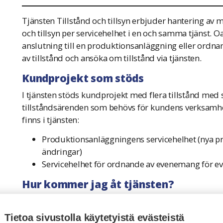
Tjänsten Tillstånd och tillsyn erbjuder hantering av m
och tillsyn per servicehelhet i en och samma tjänst. O
anslutning till en produktionsanläggning eller ordn
av tillstånd och ansöka om tillstånd via tjänsten.
Kundprojekt som stöds
I tjänsten stöds kundprojekt med flera tillstånd med 
tillståndsärenden som behövs för kundens verksamhet
finns i tjänsten:
Produktionsanläggningens servicehelhet (nya 
ändringar)
Servicehelhet för ordnande av evenemang för 
Hur kommer jag åt tjänsten?
Tillståndsmyndigheterna hänvisar kunderna (verksamhe
tillsyn via sina egna informations- och ärendehanterin
Tietoa sivustolla käytetyistä evästeistä