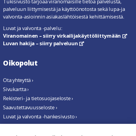
Tukisivusto tarjoaa viranomaisille tietoa palvelusta,
palveluun liittymisestä ja käyttöönotosta sekä lupa-ja
valvonta-asioinnin asiakaslähtöisestä kehittämisestä.
Luvat ja valvonta -palvelu:
Viranomainen – siirry virkailijakäyttöliittymään
link
Luvan hakija – siirry palveluun
linkki avautuu uuteen ikkun
Oikopolut
Ota yhteyttä ›
Sivukartta ›
Rekisteri- ja tietosuojaseloste ›
Saavutettavuusseloste ›
Luvat ja valvonta -hankesivusto ›
Yhteistyössä