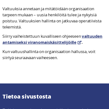
Valtuuksia annetaan ja mitätöidään organisaation
tarpeen mukaan – uusia henkilöitä tulee ja nykyisiä
poistuu. Valtuuksien hallinta on jatkuvaa operatiivista
tekemistä.
Siirry vaiheistettuun kuvalliseen ohjeeseen
valtuuden
antamiseksi viranomaiskäsittelijöille
.
linkki avautuu uut
Kun valtuushallinta on organisaation hallussa, voit
siirtyä seuraavaan vaiheeseen.
Tietoa sivustosta