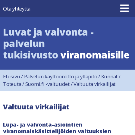
Hyppää sisältöön
Ota yhteyttä
Luvat ja valvonta -
palvelun
tukisivusto
viranomaisille
Etusivu
/
Palvelun käyttöönotto ja ylläpito
/
Kunnat
/
Toteuta
/
Suomi.fi -valtuudet
/
Valtuuta virkailijat
Valtuuta virkailijat
Lupa- ja valvonta-asiointien
viranomaiskäsittelijöiden valtuuksien