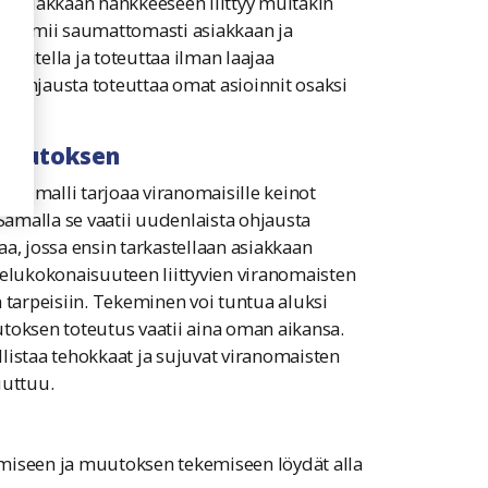
ssa asiakkaan hankkeeseen liittyy muitakin
a toimii saumattomasti asiakkaan ja
nitella ja toteuttaa ilman laajaa
en ohjausta toteuttaa omat asioinnit osaksi
 muutoksen
sen malli tarjoaa viranomaisille keinot
Samalla se vaatii uudenlaista ohjausta
a, jossa ensin tarkastellaan asiakkaan
velukokonaisuuteen liittyvien viranomaisten
 tarpeisiin. Tekeminen voi tuntua aluksi
toksen toteutus vaatii aina oman aikansa.
listaa tehokkaat ja sujuvat viranomaisten
uuttuu.
tämiseen ja muutoksen tekemiseen löydät alla