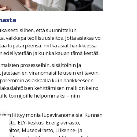
nnasta
isesti siihen, että suunnittelun
, vaikkapa teollisuuslaitos. Jotta asiakas voi
ittää lupatarpeensa: mitkä asiat hankkeessa
in edellytetään ja kuinka kauan tämä kestää.
maisten prosesseihin, sisältöihin ja
 jätetään eri viranomaisille usein eri tavoin,
en paremmin asiakkaalla kuin hankkeeseen
 asiakaslähtöisen kehittämisen malli on keino
ille toimijoille helpommaksi – niin
usein liittyy monia lupaviranomaisia: Kunnan
irasto, ELY-keskus, Energiavirasto,
tuslaitos, Museovirasto, Liikenne- ja