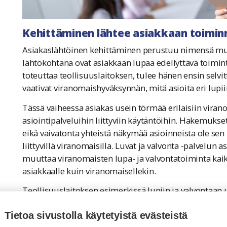
Kehittäminen lähtee asiakkaan toimi
Asiakaslähtöinen kehittäminen perustuu nimensä muka
lähtökohtana ovat asiakkaan lupaa edellyttävä toiminta
toteuttaa teollisuuslaitoksen, tulee hänen ensin selv
vaativat viranomaishyväksynnän, mitä asioita eri lupi
Tässä vaiheessa asiakas usein törmää erilaisiin virano
asiointipalveluihin liittyviin käytäntöihin. Hakemukset
eikä vaivatonta yhteistä näkymää asioinneista ole s
liittyvillä viranomaisilla. Luvat ja valvonta -palvelun
muuttaa viranomaisten lupa- ja valvontatoiminta kaik
asiakkaalle kuin viranomaisellekin.
Teollisuuslaitoksen esimerkissä lupiin ja valvontaan 
rakennusvalvonta ja ympäristön suojelu, Aluehallintov
Tietoa sivustolla käytetyistä evästeistä
Ruokavirasto, Turvallisuus- ja kemikaalivirasto, Pelas