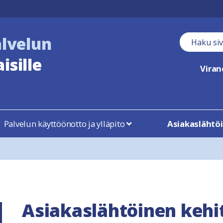
alvelun
Haku kent
isille
Vira
Palvelun käyttöönotto ja ylläpito
Asiakaslähtö
Asiakaslähtöinen keh