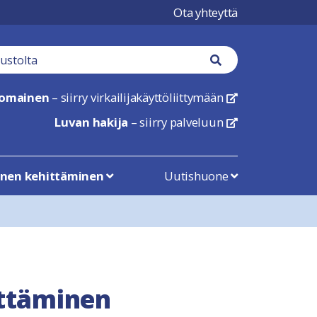
Ota yhteyttä
tä
Haku nappi
nomainen
– siirry virkailijakäyttöliittymään
linkki avautuu uu
Luvan hakija
– siirry palveluun
linkki avautuu uu
inen kehittäminen
Uutishuone
ittäminen