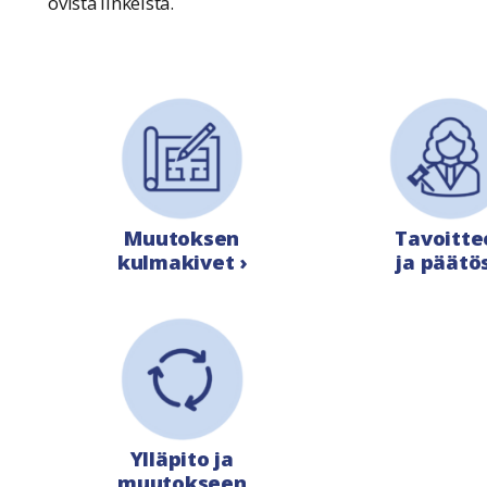
ovista linkeistä.
Muutoksen
Tavoitte
kulmakivet ›
ja päätös
Ylläpito ja
muutokseen