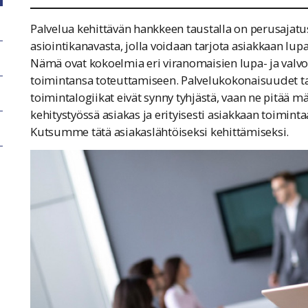
Palvelua kehittävän hankkeen taustalla on perusajatus
asiointikanavasta, jolla voidaan tarjota asiakkaan lup
Nämä ovat kokoelmia eri viranomaisien lupa- ja valvont
toimintansa toteuttamiseen. Palvelukokonaisuudet tai e
toimintalogiikat eivät synny tyhjästä, vaan ne pitää m
kehitystyössä asiakas ja erityisesti asiakkaan toimintaa
Kutsumme tätä asiakaslähtöiseksi kehittämiseksi.