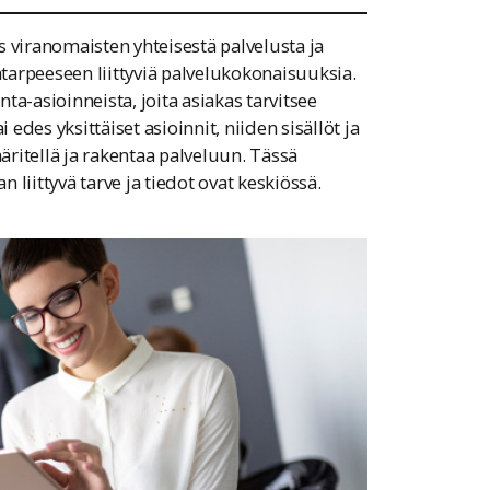
 viranomaisten yhteisestä palvelusta ja
atarpeeseen liittyviä palvelukokonaisuuksia.
a-asioinneista, joita asiakas tarvitsee
des yksittäiset asioinnit, niiden sisällöt ja
ääritellä ja rakentaa palveluun. Tässä
n liittyvä tarve ja tiedot ovat keskiössä.