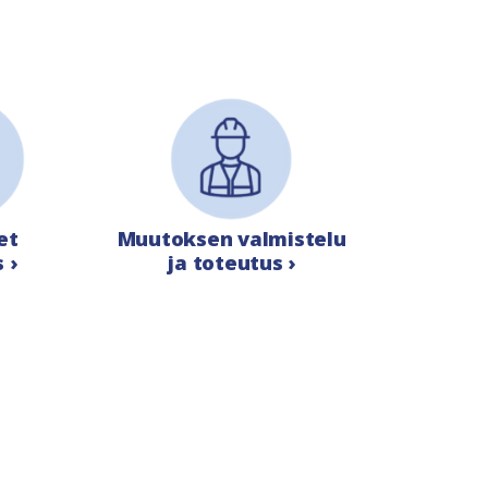
et
Muutoksen valmistelu
 ›
ja toteutus ›