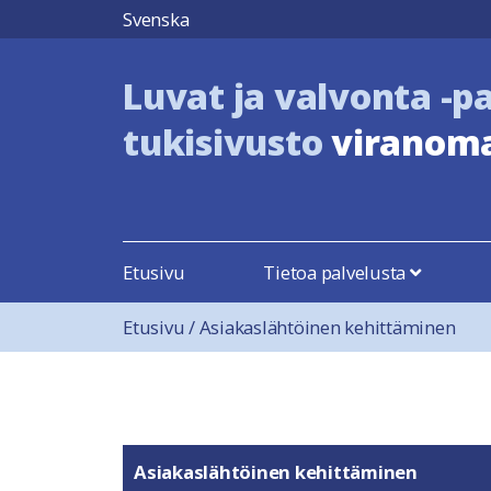
Hyppää sisältöön
Svenska
Luvat ja valvonta -p
tukisivusto
viranoma
Etusivu
Tietoa palvelusta
Etusivu
/
Asiakaslähtöinen kehittäminen
Asiakaslähtöinen kehittäminen