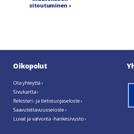
sitoutuminen ›
Oikopolut
Y
Ota yhteyttä ›
Sivukartta ›
Rekisteri- ja tietosuojaseloste ›
Saavutettavuusseloste ›
Luvat ja valvonta -hankesivusto ›
uteen ikkunaan