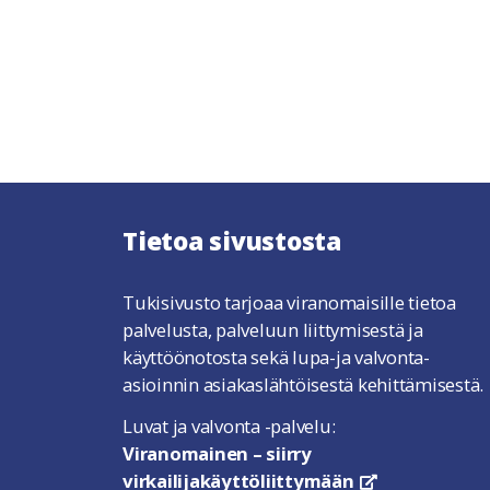
Tietoa sivustosta
Tukisivusto tarjoaa viranomaisille tietoa
palvelusta, palveluun liittymisestä ja
käyttöönotosta sekä lupa-ja valvonta-
asioinnin asiakaslähtöisestä kehittämisestä.
Luvat ja valvonta -palvelu:
Viranomainen – siirry
virkailijakäyttöliittymään
linkki avautuu u