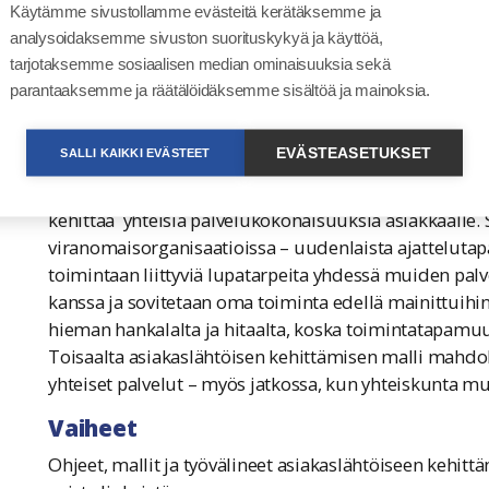
viestintävirasto (Traficom). Lisäksi joissain tapauksi
Käytämme sivustollamme evästeitä kerätäksemme ja
viranomaisia. Näin monen toimijan lupapalvelua, jok
analysoidaksemme sivuston suorituskykyä ja käyttöä,
viranomaisen näkökulmasta, on erittäin haastavaa suun
tarjotaksemme sosiaalisen median ominaisuuksia sekä
yhteistyötä, yhteistä toimintamallia ja organisaatioid
parantaaksemme ja räätälöidäksemme sisältöä ja mainoksia.
yhteistä palvelua ja tarjontaa.
Asiakaslähtöinen kehittäminen vaatii
EVÄSTEASETUKSET
SALLI KAIKKI EVÄSTEET
Luvat ja valvonta -palvelun asiakaslähtöisen kehittämi
kehittää yhteisiä palvelukokonaisuuksia asiakkaalle. 
viranomaisorganisaatioissa – uudenlaista ajattelutapa
toimintaan liittyviä lupatarpeita yhdessä muiden pal
kanssa ja sovitetaan oma toiminta edellä mainittuihin
hieman hankalalta ja hitaalta, koska toimintatapamuu
Toisaalta asiakaslähtöisen kehittämisen malli mahdol
yhteiset palvelut – myös jatkossa, kun yhteiskunta m
Vaiheet
Ohjeet, mallit ja työvälineet asiakaslähtöiseen kehit