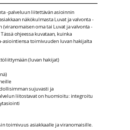
ta -palveluun liitettävän asioinnin
 asiakkaan näkökulmasta Luvat ja valvonta -
 (viranomaisen oma tai Luvat ja valvonta -
a. Tässä ohjeessa kuvataan, kuinka
-asiointiensa toimivuuden luvan hakijalta
töliittymään (luvan hakijat)
önä)
neille
hdollisimman sujuvasti ja
velun liitostavat on huomioitu: integroitu
ytasiointi
n toimivuus asiakkaalle ja viranomaisille.