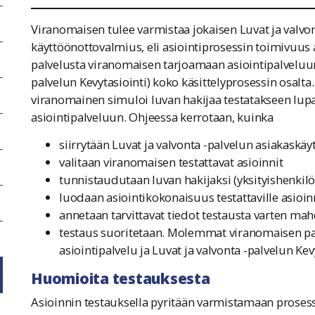
Viranomaisen tulee varmistaa jokaisen Luvat ja valvon
käyttöönottovalmius, eli asiointiprosessin toimivuus
palvelusta viranomaisen tarjoamaan asiointipalveluun
palvelun Kevytasiointi) koko käsittelyprosessin osalt
viranomainen simuloi luvan hakijaa testatakseen lupa
asiointipalveluun. Ohjeessa kerrotaan, kuinka
siirrytään Luvat ja valvonta -palvelun asiakaskäyt
valitaan viranomaisen testattavat asioinnit
tunnistaudutaan luvan hakijaksi (yksityishenkil
luodaan asiointikokonaisuus testattaville asioin
annetaan tarvittavat tiedot testausta varten ma
testaus suoritetaan. Molemmat viranomaisen pal
asiointipalvelu ja Luvat ja valvonta -palvelun Kev
Huomioita testauksesta
Asioinnin testauksella pyritään varmistamaan prosessi