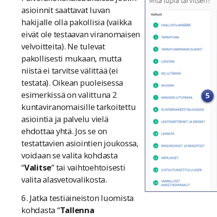
asioinnit saattavat luvan
hakijalle olla pakollisia (vaikka
eivät ole testaavan viranomaisen
velvoitteita). Ne tulevat
pakollisesti mukaan, mutta
niistä ei tarvitse välittää (ei
testata). Oikean puoleisessa
esimerkissä on valittuna 2
kuntaviranomaisille tarkoitettu
asiointia ja palvelu vielä
ehdottaa yhtä. Jos se on
testattavien asiointien joukossa,
voidaan se valita kohdasta
“
Valitse
” tai vaihtoehtoisesti
valita alasvetovalikosta.
6. Jatka testiaineiston luomista
kohdasta “
Tallenna