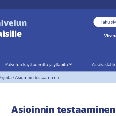
alvelun
Haku kent
isille
Vira
Palvelun käyttöönotto ja ylläpito
Asiakasläht
hjeita
/
Asioinnin testaaminen
Asioinnin testaaminen