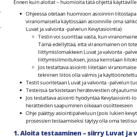
Ennen kuin aloitat – huomioita tätä ohjettä käyttäville
Ohjeessa otetaan huomioon asioinnin liitostapa j
viranomaisella käytössään asioinnille oma sähk
Luvat ja valvonta -palvelun Kevytasiointia)
Testin voi suorittaa vasta, kun viranomainen
Tämä edellyttää, että viranomainen on toteu
liittymislomakkeen Luvat ja valvonta -palv
liittymisilmoituksen, jossa kerrotaan liit
Jos testattava asiointi liitetään viranomais
tekninen liitos olla valmis ja käyttöönotett
Testit suoritetaan Luvat ja valvonta -palvelun 
Testeissä tarkistetaan heräteviestien ohjautum
Jos testattava asiointi hyödyntää Kevytasiointi-l
herätteiden saapuminen oikeaan osoitteeseen
Ohje päättyy asiointipalveluun (pois lukien kevyt
prosessien testaamiseksi täytyy olla oma testis
1. Aloita testaaminen – siirry Luvat ja