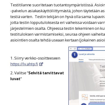
Testitilanne suoritetaan tuotantoympäristössä. Asioin
-palvelun asiakaskäyttöliittymästä, johon täytetään a
testiä varten. Testin tekijän on hyvä olla sama lupav
jotta testin lopputuloksesta eri vaiheissa voidaan v
järjestelmien osalta. Ohjeessa testin tekeminen on kuv
testituloksen varmistamiseksi, seuraa ohjeen vaiheita j
asiointien osalta tehdä useaan kertaan (jokainen asioin
1. Siirry verkko-osoitteeseen
https://lv.ahtp.fi
linkki avautuu uuteen ikkunaan
2. Valitse “
Selvitä tarvittavat
luvat
“