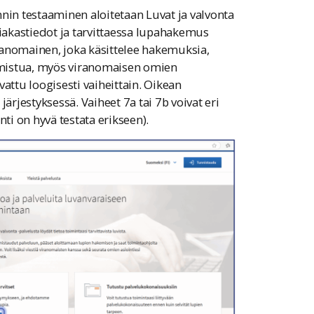
nin testaaminen aloitetaan Luvat ja valvonta
siakastiedot ja tarvittaessa lupahakemus
iranomainen, joka käsittelee hakemuksia,
armistua, myös viranomaisen omien
attu loogisesti vaiheittain. Oikean
ärjestyksessä. Vaiheet 7a tai 7b voivat eri
ti on hyvä testata erikseen).