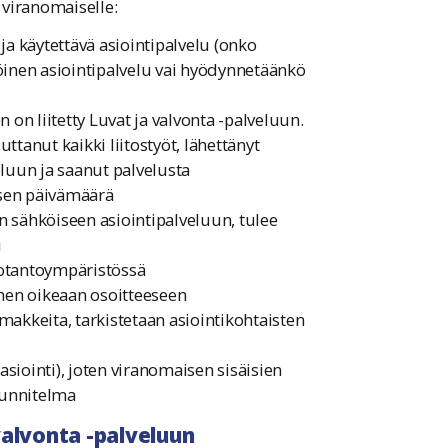
 viranomaiselle:
a käytettävä asiointipalvelu (onko
öinen asiointipalvelu vai hyödynnetäänkö
 on liitetty Luvat ja valvonta -palveluun.
ttanut kaikki liitostyöt, lähettänyt
eluun ja saanut palvelusta
oksen päivämäärä
en sähköiseen asiointipalveluun, tulee
u
tuotantoympäristössä
inen oikeaan osoitteeseen
omakkeita, tarkistetaan asiointikohtaisten
asiointi), joten viranomaisen sisäisien
uunnitelma
 valvonta -palveluun