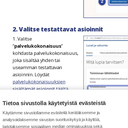
2. Valitse testattavat asioinnit
1. Valitse
“
palvelukokonaisuus
”
kohdasta palvelukokonaisuus,
joka sisältää yhden tai
useamman testattavan
asioinnin. Löydät
palvelukokonaisuuksien
sisältämät asioinnit täältä
.
2. Valitse toiminnan
Tietoa sivustolla käytetyistä evästeistä
pääasiallinen paikkakunta.
Käytämme sivustollamme evästeitä kerätäksemme ja
Valinta tehdään seuraavasti:
analysoidaksemme sivuston suorituskykyä ja käyttöä,
Kuntaviranomaiset: valitse
tarjotaksemme sosiaalisen median ominaisuuksia sekä