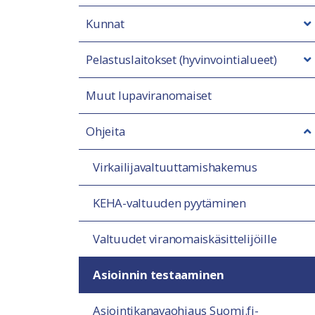
Kunnat
Pelastuslaitokset (hyvinvointialueet)
Muut lupaviranomaiset
Ohjeita
Virkailijavaltuuttamishakemus
KEHA-valtuuden pyytäminen
Valtuudet viranomais­käsittelijöille
Asioinnin testaaminen
Asiointikanavaohjaus Suomi.fi-