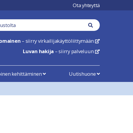
Ota yhteyttä
tä
Haku nappi
nomainen
– siirry virkailijakäyttöliittymään
linkki avautuu uu
Luvan hakija
– siirry palveluun
linkki avautuu uu
öinen kehittäminen
Uutishuone