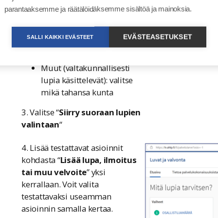
se kunta-alue, jonka
parantaaksemme ja räätälöidäksemme sisältöä ja mainoksia.
asiointia testaat
Hyvinvointialueet: valitse
EVÄSTEASETUKSET
SALLI KAIKKI EVÄSTEET
toiminta-alueenne yksi
kunnista
Muut (valtakunnallisesti
lupia käsittelevät): valitse
mikä tahansa kunta
3. Valitse “
Siirry suoraan lupien
valintaan
“
4. Lisää testattavat asioinnit
kohdasta “
Lisää lupa, ilmoitus
tai muu velvoite
” yksi
kerrallaan. Voit valita
testattavaksi useamman
asioinnin samalla kertaa.