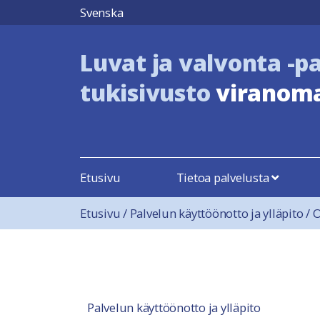
Hyppää sisältöön
Svenska
Luvat ja valvonta -p
tukisivusto
viranoma
Etusivu
Tietoa palvelusta
Etusivu
/
Palvelun käyttöönotto ja ylläpito
/
O
Palvelun käyttöönotto ja ylläpito