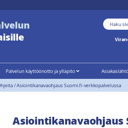
alvelun
Haku kent
isille
Vira
Palvelun käyttöönotto ja ylläpito
Asiakasläht
hjeita
/
Asiointikanavaohjaus Suomi.fi-verkkopalvelussa
Asiointikanavaohjaus 