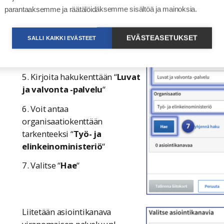
parantaaksemme ja räätälöidäksemme sisältöä ja mainoksia.
EVÄSTEASETUKSET
SALLI KAIKKI EVÄSTEET
Haetaan Luvat ja valvonta -
palvelu asiointikanavaksi.
5. Kirjoita hakukenttään “
Luvat
ja valvonta -palvelu
“
6. Voit antaa
organisaatiokenttään
tarkenteeksi “
Työ- ja
elinkeinoministeriö
“
7. Valitse “
Hae
“
Liitetään asiointikanava