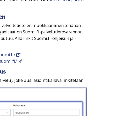
en
ai velvoitetietojen muokkaaminen tehdään
rganisaation Suomi.fi-palvelutietovarannon
utuu. Alla linkit Suomi.fi-ohjeisiin ja -
suomi.fi/
linkki avautuu uuteen ikkunaan
suomi.fi/
linkki avautuu uuteen ikkunaan
aus
velu), jolle uusi asiointikanava linkitetään.