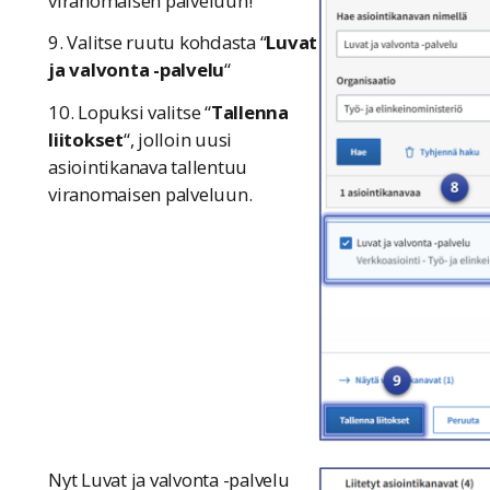
viranomaisen palveluun!
9. Valitse ruutu kohdasta “
Luvat
ja valvonta -palvelu
“
10. Lopuksi valitse “
Tallenna
liitokset
“, jolloin uusi
asiointikanava tallentuu
viranomaisen palveluun.
Nyt Luvat ja valvonta -palvelu