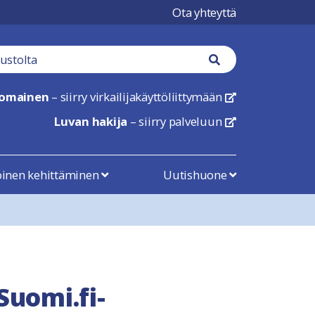
Ota yhteyttä
tä
Haku nappi
nomainen
– siirry virkailijakäyttöliittymään
linkki avautuu uu
Luvan hakija
– siirry palveluun
linkki avautuu uu
öinen kehittäminen
Uutishuone
Suomi.fi-