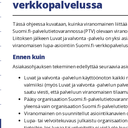
verkkopalvelussa
Tässä ohjeessa kuvataan, kuinka viranomainen liittää
Suomi.fi-palvelutietovarannossa (PTV) olevaan virano
Liitoksen jälkeen Luvat ja valvonta -palvelu on yksi as
viranomaisen lupa-asiointiin Suomi.fi-verkkopalvelus
Ennen kuin
Asiakasohjauksen tekeminen edellyttää seuraavia asio
Luvat ja valvonta -palvelun käyttöönoton kaikki 
valmiiksi (myös Luvat ja valvonta -palvelun palv
saatu viesti, että palveluun viranomaisen tilaama
Pääsy organisaation Suomi.fi-palvelutietovarann
yleensä vain organisaation Suomi.fi-palvelutieto
Viranomainen on suunnitellut asiointikanavien
Lupa- tai velvoitekuvaus julkaistu organisaatio
tietoihin. Jos lupaa tai velvoitetta ei vielä ole ku