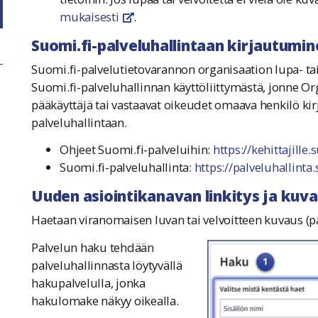
mukaisesti
.
linkki avautuu uuteen ikkunaan
Suomi.fi-palveluhallintaan kirjautumin
Suomi.fi-palvelutietovarannon organisaation lupa- t
Suomi.fi-palveluhallinnan käyttöliittymästä, jonne O
pääkäyttäjä tai vastaavat oikeudet omaava henkilö kirja
palveluhallintaan.
Ohjeet Suomi.fi-palveluihin:
https://kehittajille.
Suomi.fi-palveluhallinta:
https://palveluhallinta.
Uuden asiointikanavan linkitys ja kuv
Haetaan viranomaisen luvan tai velvoitteen kuvaus (pal
Palvelun haku tehdään
palveluhallinnasta löytyvällä
hakupalvelulla, jonka
hakulomake näkyy oikealla.