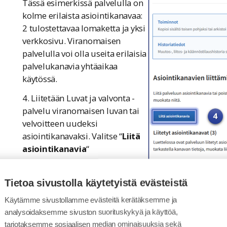
Tässä esimerkissä palvelulla on
kolme erilaista asiointikanavaa:
2 tulostettavaa lomaketta ja yksi
verkkosivu. Viranomaisen
palvelulla voi olla useita erilaisia
palvelukanavia yhtäaikaa
käytössä.
4. Liitetään Luvat ja valvonta -
palvelu viranomaisen luvan tai
velvoitteen uudeksi
asiointikanavaksi. Valitse “
Liitä
asiointikanavia
“
Tietoa sivustolla käytetyistä evästeistä
Käytämme sivustollamme evästeitä kerätäksemme ja
analysoidaksemme sivuston suorituskykyä ja käyttöä,
tarjotaksemme sosiaalisen median ominaisuuksia sekä