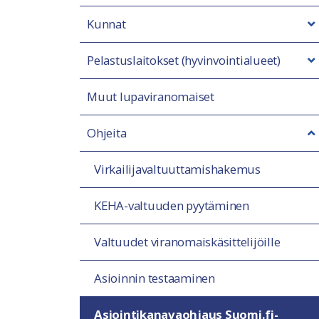
Kunnat
Pelastuslaitokset (hyvinvointialueet)
Muut lupaviranomaiset
Ohjeita
Virkailijavaltuuttamishakemus
KEHA-valtuuden pyytäminen
Valtuudet viranomais­käsittelijöille
Asioinnin testaaminen
Asiointikanavaohjaus Suomi.fi-