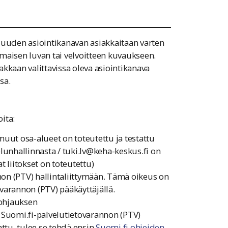
 uuden asiointikanavan asiakkaitaan varten
maisen luvan tai velvoitteen kuvaukseen.
iakkaan valittavissa oleva asiointikanava
sa.
ita:
muut osa-alueet on toteutettu ja testattu
elunhallinnasta /
tuki.lv@keha-keskus.fi
on
t liitokset on toteutettu)
on (PTV) hallintaliittymään. Tämä oikeus on
varannon (PTV) pääkäyttäjällä.
 ohjauksen
n Suomi.fi-palvelutietovarannon (PTV)
vattu, tulee se tehdä ensin
Suomi.fi ohjeiden