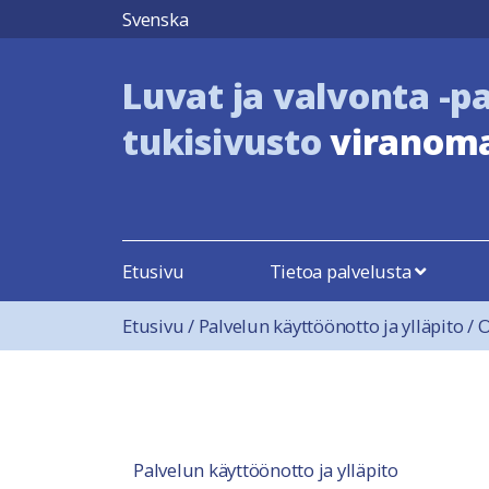
Hyppää sisältöön
Svenska
Luvat ja valvonta -p
tukisivusto
viranoma
Etusivu
Tietoa palvelusta
Etusivu
/
Palvelun käyttöönotto ja ylläpito
/
O
Palvelun käyttöönotto ja ylläpito