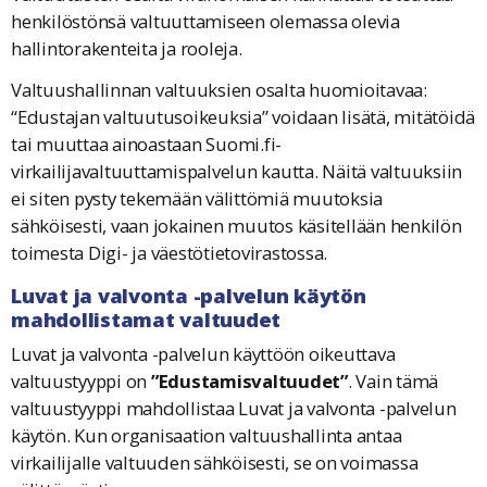
henkilöstönsä valtuuttamiseen olemassa olevia
hallintorakenteita ja rooleja.
Valtuushallinnan valtuuksien osalta huomioitavaa:
“Edustajan valtuutusoikeuksia” voidaan lisätä, mitätöidä
tai muuttaa ainoastaan Suomi.fi-
virkailijavaltuuttamispalvelun kautta. Näitä valtuuksiin
ei siten pysty tekemään välittömiä muutoksia
sähköisesti, vaan jokainen muutos käsitellään henkilön
toimesta Digi- ja väestötietovirastossa.
Luvat ja valvonta -palvelun käytön
mahdollistamat valtuudet
Luvat ja valvonta -palvelun käyttöön oikeuttava
valtuustyyppi on
”Edustamisvaltuudet”
. Vain tämä
valtuustyyppi mahdollistaa Luvat ja valvonta -palvelun
käytön. Kun organisaation valtuushallinta antaa
virkailijalle valtuuden sähköisesti, se on voimassa