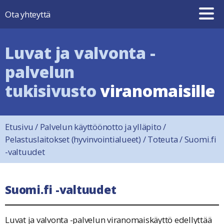
Hyppää sisältöön
Ota yhteyttä
Luvat ja valvonta -
palvelun
tukisivusto
viranomaisille
Etusivu
/
Palvelun käyttöönotto ja ylläpito
/
Pelastuslaitokset (hyvinvointialueet)
/
Toteuta
/
Suomi.fi
-valtuudet
Suomi.fi -valtuudet
Luvat ja valvonta -palvelun viranomaiskäyttö edellyttää