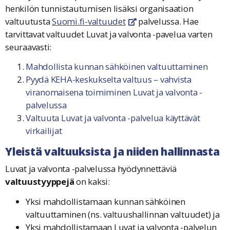
henkilön tunnistautumisen lisäksi organisaation
valtuutusta
Suomi.fi-valtuudet
palvelussa. Hae
linkki avautuu uuteen ikkunaa
tarvittavat valtuudet Luvat ja valvonta -pavelua varten
seuraavasti:
Mahdollista kunnan sähköinen valtuuttaminen
Pyydä KEHA-keskukselta valtuus – vahvista
viranomaisena toimiminen Luvat ja valvonta -
palvelussa
Valtuuta Luvat ja valvonta -palvelua käyttävät
virkailijat
Yleistä valtuuksista ja niiden hallinnasta
Luvat ja valvonta -palvelussa hyödynnettäviä
valtuustyyppejä
on kaksi:
Yksi mahdollistamaan kunnan sähköinen
valtuuttaminen (ns. valtuushallinnan valtuudet) ja
Yksi mahdollistamaan Luvat ja valvonta -palvelun