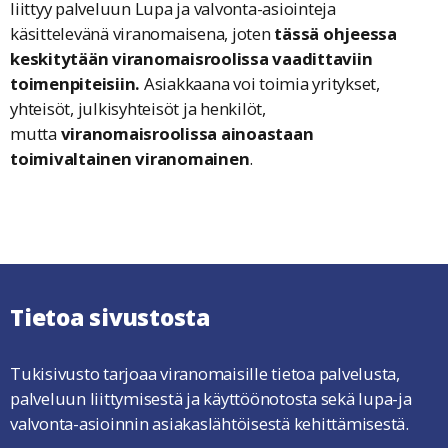
liittyy palveluun Lupa ja valvonta-asiointeja
käsittelevänä viranomaisena, joten
tässä ohjeessa
keskitytään viranomaisroolissa vaadittaviin
toimenpiteisiin.
Asiakkaana voi toimia yritykset,
yhteisöt, julkisyhteisöt ja henkilöt,
mutta
viranomaisroolissa ainoastaan
toimivaltainen viranomainen
.
Tietoa sivustosta
Tukisivusto tarjoaa viranomaisille tietoa palvelusta,
palveluun liittymisestä ja käyttöönotosta sekä lupa-ja
valvonta-asioinnin asiakaslähtöisestä kehittämisestä.