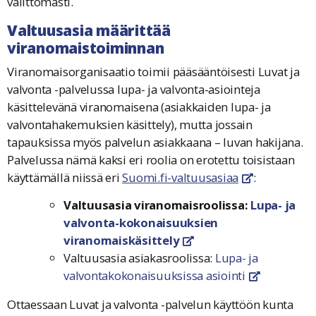
välittömästi.
Valtuusasia määrittää
viranomaistoiminnan
Viranomaisorganisaatio toimii pääsääntöisesti Luvat ja
valvonta -palvelussa lupa- ja valvonta-asiointeja
käsittelevänä viranomaisena (asiakkaiden lupa- ja
valvontahakemuksien käsittely), mutta jossain
tapauksissa myös palvelun asiakkaana – luvan hakijana.
Palvelussa nämä kaksi eri roolia on erotettu toisistaan
käyttämällä niissä eri
Suomi.fi-valtuusasiaa
:
linkki avautuu
Valtuusasia viranomaisroolissa:
Lupa- ja
valvonta-kokonaisuuksien
viranomaiskäsittely
linkki avautuu uuteen ikkun
Valtuusasia asiakasroolissa:
Lupa- ja
valvontakokonaisuuksissa asiointi
linkki avaut
Ottaessaan Luvat ja valvonta -palvelun käyttöön kunta