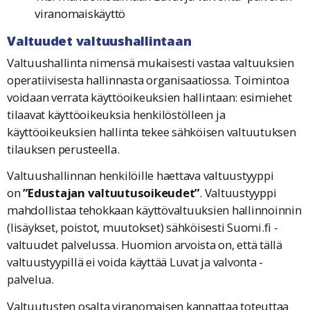
viranomaiskäyttö
Valtuudet valtuushallintaan
Valtuushallinta nimensä mukaisesti vastaa valtuuksien
operatiivisesta hallinnasta organisaatiossa. Toimintoa
voidaan verrata käyttöoikeuksien hallintaan: esimiehet
tilaavat käyttöoikeuksia henkilöstölleen ja
käyttöoikeuksien hallinta tekee sähköisen valtuutuksen
tilauksen perusteella.
Valtuushallinnan henkilöille haettava valtuustyyppi
on
”Edustajan valtuutusoikeudet”
. Valtuustyyppi
mahdollistaa tehokkaan käyttövaltuuksien hallinnoinnin
(lisäykset, poistot, muutokset) sähköisesti Suomi.fi -
valtuudet palvelussa. Huomion arvoista on, että tällä
valtuustyypillä ei voida käyttää Luvat ja valvonta -
palvelua.
Valtuutusten osalta viranomaisen kannattaa toteuttaa