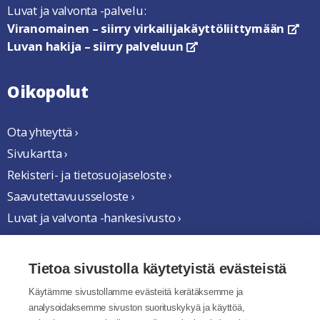
Luvat ja valvonta -palvelu:
Viranomainen – siirry virkailijakäyttöliittymään
link
Luvan hakija – siirry palveluun
linkki avautuu uuteen ikkun
Oikopolut
Ota yhteyttä ›
Sivukartta ›
Rekisteri- ja tietosuojaseloste ›
Saavutettavuusseloste ›
Luvat ja valvonta -hankesivusto ›
Yhteistyössä
Tietoa sivustolla käytetyistä evästeistä
Käytämme sivustollamme evästeitä kerätäksemme ja
analysoidaksemme sivuston suorituskykyä ja käyttöä,