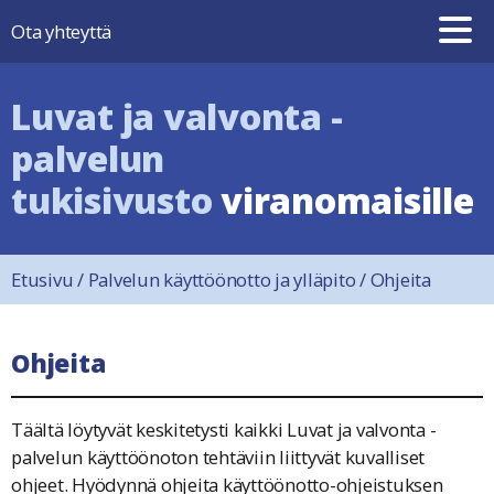
Hyppää sisältöön
Ota yhteyttä
Luvat ja valvonta -
palvelun
tukisivusto
viranomaisille
Etusivu
/
Palvelun käyttöönotto ja ylläpito
/
Ohjeita
Ohjeita
Täältä löytyvät keskitetysti kaikki Luvat ja valvonta -
palvelun käyttöönoton tehtäviin liittyvät kuvalliset
ohjeet. Hyödynnä ohjeita käyttöönotto-ohjeistuksen