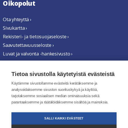
Oikopolut
Ota yhteyttä ›
Sivukartta ›
Rekisteri- ja tietosuojaseloste ›
Saavutettavuusseloste ›
Luvat ja valvonta -hankesivusto ›
Yhteistyössä
Tietoa sivustolla käytetyistä evästeistä
Käytämme sivustollamme evästeitä kerätäksemme ja
analysoidaksemme sivuston suorituskykyä ja käyttöä,
tarjotaksemme sosiaalisen median ominaisuuksia sekä
parantaaksemme ja räätälöidäksemme sisältöä ja mainoksia.
SALLI KAIKKI EVÄSTEET