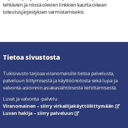
tehtävien ja niissä olevien linkkien kautta oikean
toteutusjärjestyksen varmistamiseksi.
Tietoa sivustosta
Tukisivusto tarjoaa viranomaisille tietoa palvelusta,
palveluun liittymisestä ja käyttöönotosta sekä lupa-ja
valvonta-asioinnin asiakaslähtöisestä kehittämisestä.
Luvat ja valvonta -palvelu:
Viranomainen – siirry virkailijakäyttöliittymään
link
Luvan hakija – siirry palveluun
linkki avautuu uuteen ikkun