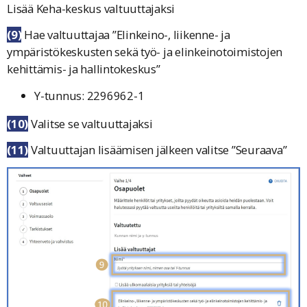
Lisää Keha-keskus valtuuttajaksi
(9)
Hae valtuuttajaa ”
Elinkeino-, liikenne- ja
ympäristökeskusten sekä työ- ja elinkeinotoimistojen
kehittämis- ja hallintokeskus
”
Y-tunnus: 2296962-1
(10)
Valitse se valtuuttajaksi
(11)
Valtuuttajan lisäämisen jälkeen valitse ”
Seuraava
”