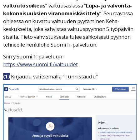
valtuutusoikeus
” valtuusasiassa ”
Lupa- ja valvonta-
kokonaisuuksien viranomaiskäsittely
”. Seuraavassa
ohjeessa on kuvattu valtuuden pyytäminen Keha-
keskukselta, joka vahvistaa valtuuspyynnön 5 työpäivän
sisällä. Tieto vahvistuksesta tulee sähköisesti pyynnön
tehneelle henkilölle Suomi.fi-palveluun.
Siirry Suomi.fi-palveluun:
https://www.suomi.fi/valtuudet
(1)
Kirjaudu valitsemalla
”Tunnistaudu”