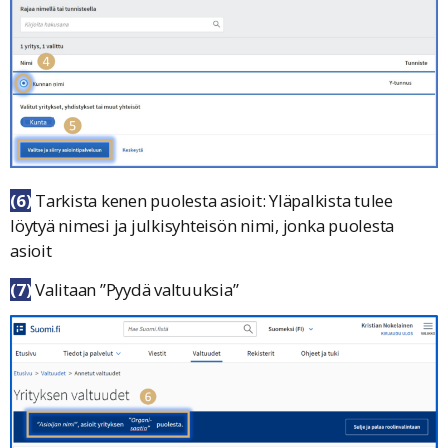
(6)
Tarkista kenen puolesta asioit: Yläpalkista tulee
löytyä
nimesi
ja
julkisyhteisön nimi
, jonka puolesta
asioit
(7)
Valitaan ”
Pyydä valtuuksia
”