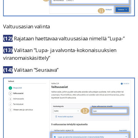
Valtuusasian valinta
(12)
Rajataan haettavaa valtuusasiaa nimellä ”
Lupa-
”
(13)
Valitaan ”
Lupa- ja valvonta-kokonaisuuksien
viranomaiskäsittely
”
(14)
Valitaan ”
Seuraava
”