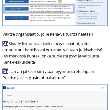
Valitse organisaatio, jolle Keha-valtuutta haetaan
(4)
Sivulle listautuvat kaikki organisaatiot, joita
kirjautunut henkilö voi edustaa.
Valitaan julkisyhteisö
(esimerkissä kunta), jonka puolesta pyydät valtuutta
Keha-keskukselta
(5)
Tämän jälkeen siirrytään pyynnössä eteenpäin
”
Valitse ja siirry asiointipalveluun
”