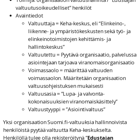
valtuutusoikeudelliset” henkilöt
Avaintiedot
Valtuuttaja = Keha-keskus, eli “Elinkeino-,
liikenne- ja ympäristökeskusten sekä työ- ja
elinkeinotoimistojen kehittämis- ja
hallintokeskus”
Valtuutettu = Pyytävä organisaatio, palvelussa
asiointejaan tarjoava viranomaisorganisaatio
Voimassaolo = määrittää valtuuden
voimassaolon. Määritetään organisaation
valtuusohjeistuksen mukaisesti
Valtuusasia = ”Lupa- ja valvonta-
kokonaisuuksien viranomaiskäsittely”
Valtuustyyppi = ”Asiointivaltuus”
Yksi organisaation Suomi.fi-valtuuksia hallinnoivista
henkilöistä pyytää valtuutta Keha-keskukselta.
Henkilöllä tulee olla rekisteröitynä ”
Edustajan