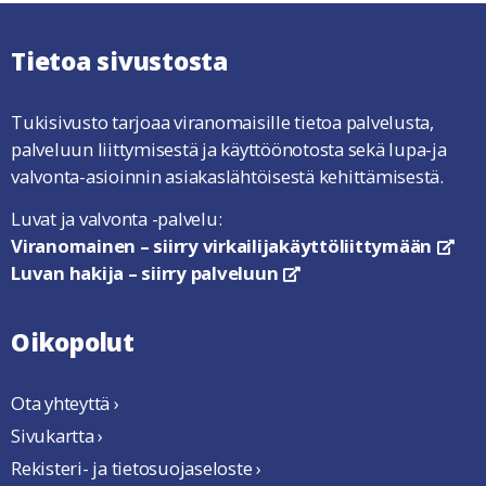
Tietoa sivustosta
Tukisivusto tarjoaa viranomaisille tietoa palvelusta,
palveluun liittymisestä ja käyttöönotosta sekä lupa-ja
valvonta-asioinnin asiakaslähtöisestä kehittämisestä.
Luvat ja valvonta -palvelu:
Viranomainen – siirry virkailijakäyttöliittymään
link
Luvan hakija – siirry palveluun
linkki avautuu uuteen ikkun
Oikopolut
Ota yhteyttä ›
Sivukartta ›
Rekisteri- ja tietosuojaseloste ›