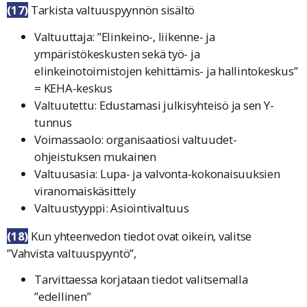
(17)
Tarkista valtuuspyynnön sisältö
Valtuuttaja:
”Elinkeino-, liikenne- ja
ympäristökeskusten sekä työ- ja
elinkeinotoimistojen kehittämis- ja hallintokeskus”
= KEHA-keskus
Valtuutettu:
Edustamasi julkisyhteisö ja sen Y-
tunnus
Voimassaolo
: organisaatiosi valtuudet-
ohjeistuksen mukainen
Valtuusasia
: Lupa- ja valvonta-kokonaisuuksien
viranomaiskäsittely
Valtuustyyppi
: Asiointivaltuus
(18)
Kun yhteenvedon tiedot ovat oikein, valitse
”
Vahvista valtuuspyyntö
”,
Tarvittaessa korjataan tiedot valitsemalla
”edellinen”