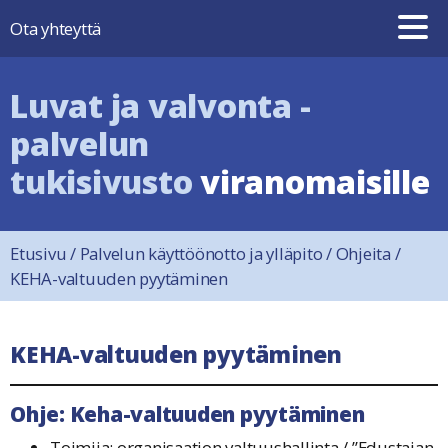
Hyppää sisältöön
Ota yhteyttä
Luvat ja valvonta -
palvelun
tukisivusto
viranomaisille
Etusivu
/
Palvelun käyttöönotto ja ylläpito
/
Ohjeita
/
KEHA-valtuuden pyytäminen
KEHA-valtuuden pyytäminen
Ohje: Keha-valtuuden pyytäminen
Toimija: organisaation valtuushallinta / ”Edustajan