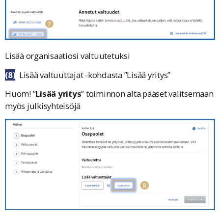
Lisää organisaatiosi valtuutetuksi
(8)
Lisää valtuuttajat -kohdasta ”
Lisää yritys
”
Huom! ”
Lisää yritys
” toiminnon alta pääset valitsemaan
myös julkisyhteisöjä