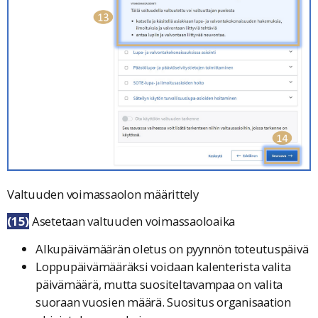
Valtuuden voimassaolon määrittely
(15)
Asetetaan valtuuden voimassaoloaika
Alkupäivämäärä
n oletus on pyynnön toteutuspäivä
Loppupäivämäärä
ksi voidaan kalenterista valita
päivämäärä, mutta suositeltavampaa
on valita
suoraan vuosien määrä
. Suositus organisaation