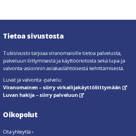
Tietoa sivustosta
Tukisivusto tarjoaa viranomaisille tietoa palvelusta,
palveluun liittymisestä ja käyttöönotosta sekä lupa-ja
valvonta-asioinnin asiakaslähtöisestä kehittämisestä.
Luvat ja valvonta -palvelu:
Viranomainen – siirry virkailijakäyttöliittymään
link
Luvan hakija – siirry palveluun
linkki avautuu uuteen ikkun
Oikopolut
Ota yhteyttä ›