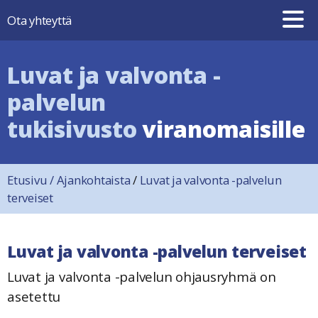
Hyppää sisältöön
Ota yhteyttä
Luvat ja valvonta -
palvelun
tukisivusto
viranomaisille
Etusivu
/
Ajankohtaista
/
Luvat ja valvonta -palvelun
terveiset
Luvat ja valvonta -palvelun terveiset
Luvat ja valvonta -palvelun ohjausryhmä on
asetettu