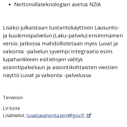
Nettonollateknologian asetus NZIA
Lisäksi julkaistaan tuotantokäyttöön Lausunto-
ja kuulemispalvelun (Laku-palvelu) ensimmäinen
versio. Jatkossa mahdollistetaan myös Luvat ja
valvonta -palvelun syvempi integraatio esim.
lupahankkeen esitietojen välitys
asiointipalveluun ja asiointikohtaisten viestien
näyttö Luvat ja valvonta -palvelussa.
Terveisin
LV-tiimi
Lisätiedot:
luvatjavalvonta.tem@gov.fi
linkki avautuu uutee