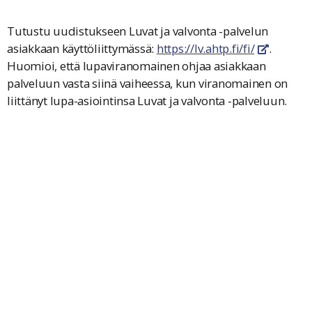
Tutustu uudistukseen Luvat ja valvonta -palvelun
asiakkaan käyttöliittymässä:
https://lv.ahtp.fi/fi/
.
linkki av
Huomioi, että lupaviranomainen ohjaa asiakkaan
palveluun vasta siinä vaiheessa, kun viranomainen on
liittänyt lupa-asiointinsa Luvat ja valvonta -palveluun.