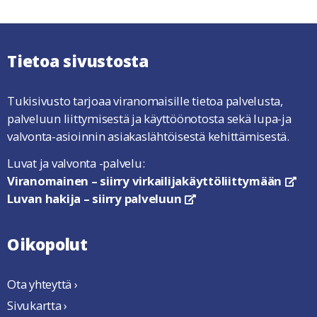
Tietoa sivustosta
Tukisivusto tarjoaa viranomaisille tietoa palvelusta,
palveluun liittymisestä ja käyttöönotosta sekä lupa-ja
valvonta-asioinnin asiakaslähtöisestä kehittämisestä.
Luvat ja valvonta -palvelu:
Viranomainen – siirry virkailijakäyttöliittymään
link
Luvan hakija – siirry palveluun
linkki avautuu uuteen ikkun
Oikopolut
Ota yhteyttä ›
Sivukartta ›