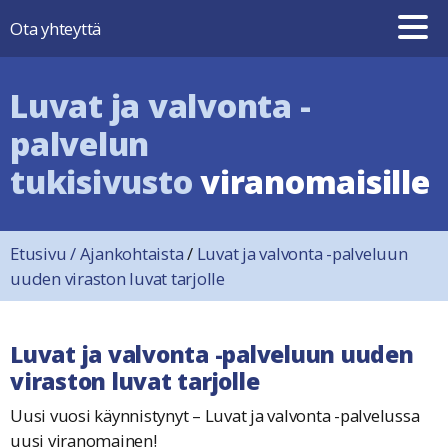
Hyppää sisältöön
Ota yhteyttä
Luvat ja valvonta -
palvelun
tukisivusto
viranomaisille
Etusivu
/
Ajankohtaista
/
Luvat ja valvonta -palveluun
uuden viraston luvat tarjolle
Luvat ja valvonta -palveluun uuden
viraston luvat tarjolle
Uusi vuosi käynnistynyt – Luvat ja valvonta -palvelussa
uusi viranomainen!