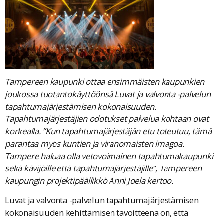
Tampereen kaupunki ottaa ensimmäisten kaupunkien
joukossa tuotantokäyttöönsä Luvat ja valvonta -palvelun
tapahtumajärjestämisen kokonaisuuden.
Tapahtumajärjestäjien odotukset palvelua kohtaan ovat
korkealla. ”Kun tapahtumajärjestäjän etu toteutuu, tämä
parantaa myös kuntien ja viranomaisten imagoa.
Tampere haluaa olla vetovoimainen tapahtumakaupunki
sekä kävijöille että tapahtumajärjestäjille”, Tampereen
kaupungin projektipäällikkö Anni Joela kertoo.
Luvat ja valvonta -palvelun tapahtumajärjestämisen
kokonaisuuden kehittämisen tavoitteena on, että