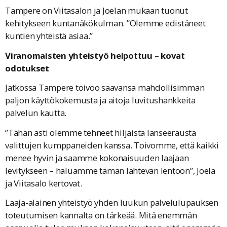
Tampere on Viitasalon ja Joelan mukaan tuonut
kehitykseen kuntanäkökulman. ”Olemme edistäneet
kuntien yhteistä asiaa.”
Viranomaisten yhteistyö helpottuu – kovat
odotukset
Jatkossa Tampere toivoo saavansa mahdollisimman
paljon käyttökokemusta ja aitoja luvitushankkeita
palvelun kautta.
”Tähän asti olemme tehneet hiljaista lanseerausta
valittujen kumppaneiden kanssa. Toivomme, että kaikki
menee hyvin ja saamme kokonaisuuden laajaan
levitykseen – haluamme tämän lähtevän lentoon”, Joela
ja Viitasalo kertovat.
Laaja-alainen yhteistyö yhden luukun palvelulupauksen
toteutumisen kannalta on tärkeää. Mitä enemmän