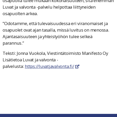
osapuolia tulee mukaan kokonaisuuteen, sitä enemmän
Luvat ja valvonta -palvelu helpottaa liittyneiden
osapuolten arkea.
”Odotamme, että tulevaisuudessa eri viranomaiset ja
osapuolet ovat ajan tasalla, missä luvitus on menossa.
Ajantasaisuuteen ja yhteistyöhön tulee selkeä
parannus.”
Teksti: Jonna Vuokola, Viestintätoimisto Manifesto Oy
Lisätietoa Luvat ja valvonta -
palvelusta:
https://luvatjavalvonta.fi/
linkki avautuu uuteen 