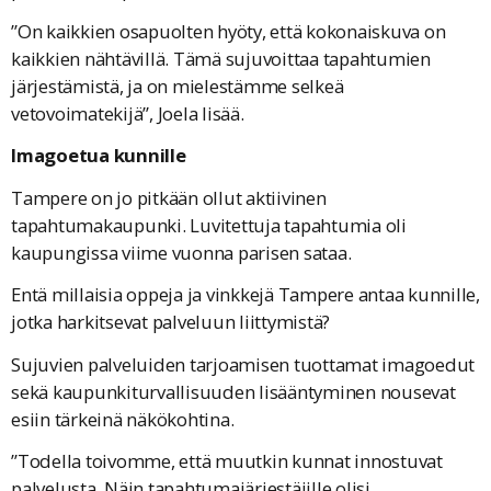
”On kaikkien osapuolten hyöty, että kokonaiskuva on
kaikkien nähtävillä. Tämä sujuvoittaa tapahtumien
järjestämistä, ja on mielestämme selkeä
vetovoimatekijä”, Joela lisää.
Imagoetua kunnille
Tampere on jo pitkään ollut aktiivinen
tapahtumakaupunki. Luvitettuja tapahtumia oli
kaupungissa viime vuonna parisen sataa.
Entä millaisia oppeja ja vinkkejä Tampere antaa kunnille,
jotka harkitsevat palveluun liittymistä?
Sujuvien palveluiden tarjoamisen tuottamat imagoedut
sekä kaupunkiturvallisuuden lisääntyminen nousevat
esiin tärkeinä näkökohtina.
”Todella toivomme, että muutkin kunnat innostuvat
palvelusta. Näin tapahtumajärjestäjille olisi