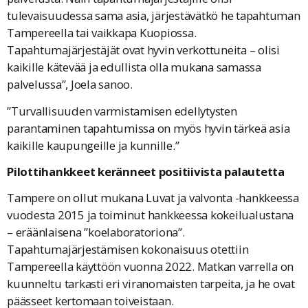
tulevaisuudessa sama asia, järjestävätkö he tapahtuman
Tampereella tai vaikkapa Kuopiossa.
Tapahtumajärjestäjät ovat hyvin verkottuneita – olisi
kaikille kätevää ja edullista olla mukana samassa
palvelussa”, Joela sanoo.
”Turvallisuuden varmistamisen edellytysten
parantaminen tapahtumissa on myös hyvin tärkeä asia
kaikille kaupungeille ja kunnille.”
Pilottihankkeet keränneet positiivista palautetta
Tampere on ollut mukana Luvat ja valvonta -hankkeessa
vuodesta 2015 ja toiminut hankkeessa kokeilualustana
– eräänlaisena ”koelaboratoriona”.
Tapahtumajärjestämisen kokonaisuus otettiin
Tampereella käyttöön vuonna 2022. Matkan varrella on
kuunneltu tarkasti eri viranomaisten tarpeita, ja he ovat
päässeet kertomaan toiveistaan.