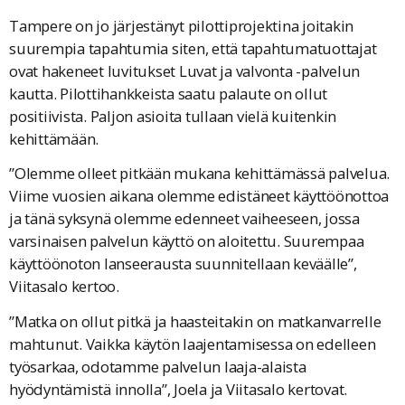
Tampere on jo järjestänyt pilottiprojektina joitakin
suurempia tapahtumia siten, että tapahtumatuottajat
ovat hakeneet luvitukset Luvat ja valvonta -palvelun
kautta. Pilottihankkeista saatu palaute on ollut
positiivista. Paljon asioita tullaan vielä kuitenkin
kehittämään.
”Olemme olleet pitkään mukana kehittämässä palvelua.
Viime vuosien aikana olemme edistäneet käyttöönottoa
ja tänä syksynä olemme edenneet vaiheeseen, jossa
varsinaisen palvelun käyttö on aloitettu. Suurempaa
käyttöönoton lanseerausta suunnitellaan keväälle”,
Viitasalo kertoo.
”Matka on ollut pitkä ja haasteitakin on matkanvarrelle
mahtunut. Vaikka käytön laajentamisessa on edelleen
työsarkaa, odotamme palvelun laaja-alaista
hyödyntämistä innolla”, Joela ja Viitasalo kertovat.