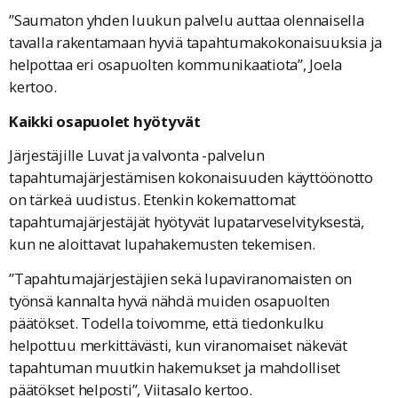
”Saumaton yhden luukun palvelu auttaa olennaisella
tavalla rakentamaan hyviä tapahtumakokonaisuuksia ja
helpottaa eri osapuolten kommunikaatiota”, Joela
kertoo.
Kaikki osapuolet hyötyvät
Järjestäjille Luvat ja valvonta -palvelun
tapahtumajärjestämisen kokonaisuuden käyttöönotto
on tärkeä uudistus. Etenkin kokemattomat
tapahtumajärjestäjät hyötyvät lupatarveselvityksestä,
kun ne aloittavat lupahakemusten tekemisen.
”Tapahtumajärjestäjien sekä lupaviranomaisten on
työnsä kannalta hyvä nähdä muiden osapuolten
päätökset. Todella toivomme, että tiedonkulku
helpottuu merkittävästi, kun viranomaiset näkevät
tapahtuman muutkin hakemukset ja mahdolliset
päätökset helposti”, Viitasalo kertoo.