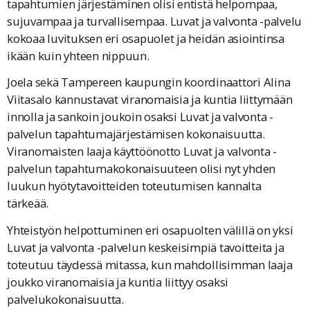
tapahtumien järjestäminen olisi entistä helpompaa,
sujuvampaa ja turvallisempaa. Luvat ja valvonta -palvelu
kokoaa luvituksen eri osapuolet ja heidän asiointinsa
ikään kuin yhteen nippuun.
Joela sekä Tampereen kaupungin koordinaattori Alina
Viitasalo kannustavat viranomaisia ja kuntia liittymään
innolla ja sankoin joukoin osaksi Luvat ja valvonta -
palvelun tapahtumajärjestämisen kokonaisuutta.
Viranomaisten laaja käyttöönotto Luvat ja valvonta -
palvelun tapahtumakokonaisuuteen olisi nyt yhden
luukun hyötytavoitteiden toteutumisen kannalta
tärkeää.
Yhteistyön helpottuminen eri osapuolten välillä on yksi
Luvat ja valvonta -palvelun keskeisimpiä tavoitteita ja
toteutuu täydessä mitassa, kun mahdollisimman laaja
joukko viranomaisia ja kuntia liittyy osaksi
palvelukokonaisuutta.