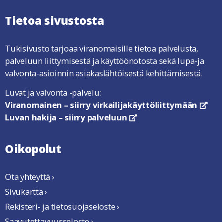
Tietoa sivustosta
Tukisivusto tarjoaa viranomaisille tietoa palvelusta,
palveluun liittymisestä ja käyttöönotosta sekä lupa-ja
valvonta-asioinnin asiakaslähtöisestä kehittämisestä.
Luvat ja valvonta -palvelu:
Viranomainen – siirry virkailijakäyttöliittymään
link
Luvan hakija – siirry palveluun
linkki avautuu uuteen ikkun
Oikopolut
Ota yhteyttä ›
Sivukartta ›
Rekisteri- ja tietosuojaseloste ›
Saavutettavuusseloste ›