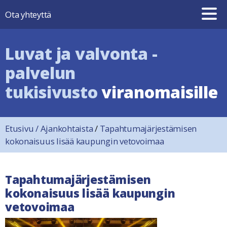
Hyppää sisältöön
Ota yhteyttä
Luvat ja valvonta -
palvelun
tukisivusto
viranomaisille
Etusivu
/
Ajankohtaista
/
Tapahtumajärjestämisen
kokonaisuus lisää kaupungin vetovoimaa
Tapahtumajärjestämisen
kokonaisuus lisää kaupungin
vetovoimaa