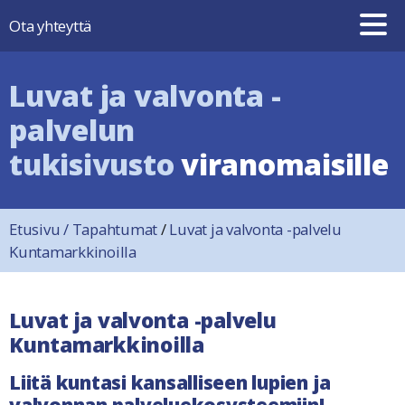
Hyppää sisältöön
Ota yhteyttä
Luvat ja valvonta -
palvelun
tukisivusto
viranomaisille
Etusivu
/
Tapahtumat
/
Luvat ja valvonta -palvelu
Kuntamarkkinoilla
Luvat ja valvonta -palvelu
Kuntamarkkinoilla
Liitä kuntasi kansalliseen lupien ja