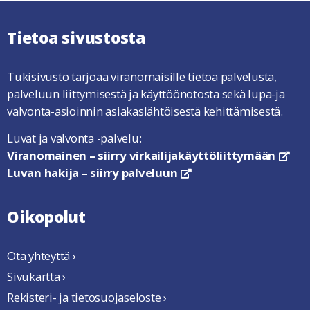
Tietoa sivustosta
Tukisivusto tarjoaa viranomaisille tietoa palvelusta,
palveluun liittymisestä ja käyttöönotosta sekä lupa-ja
valvonta-asioinnin asiakaslähtöisestä kehittämisestä.
Luvat ja valvonta -palvelu:
Viranomainen – siirry virkailijakäyttöliittymään
link
Luvan hakija – siirry palveluun
linkki avautuu uuteen ikkun
Oikopolut
Ota yhteyttä ›
Sivukartta ›
Rekisteri- ja tietosuojaseloste ›