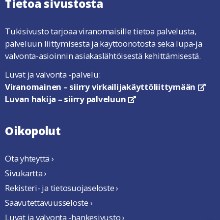
Tietoa sivustosta
Tukisivusto tarjoaa viranomaisille tietoa palvelusta,
palveluun liittymisestä ja käyttöönotosta sekä lupa-ja
valvonta-asioinnin asiakaslähtöisestä kehittämisestä.
Luvat ja valvonta -palvelu:
Viranomainen – siirry virkailijakäyttöliittymään
link
Luvan hakija – siirry palveluun
linkki avautuu uuteen ikkun
Oikopolut
Ota yhteyttä ›
Sivukartta ›
Rekisteri- ja tietosuojaseloste ›
Saavutettavuusseloste ›
Luvat ja valvonta -hankesivusto ›