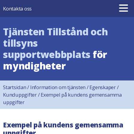
Hoppa till innehåll
Kontakta oss
Tjänsten Tillstånd och
tillsyns
supportwebbplats
för
myndigheter
Startsidan
/
Information om tjänsten
/
Egenskaper
/
Kunduppgifter
/
Exempel på kundens gemensamma
uppgifter
Exempel på kundens gemensamma
uppgifter