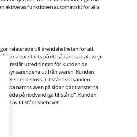
ten aktiveras funktionen automatiskt för alla
or relaterade till ärendehelheten för att
ågorna har ställts på ett sådant sätt att varje
gen föreslår utredningen för kunden de
 tillsynsärendena utifrån svaren. Kunden
jänster som behövs. Tillståndssökanden
h detta nämns även på sidan där tjänsterna
 ”Ta reda på nödvändiga tillstånd”. Kunden
ingen av tillståndsbehovet.