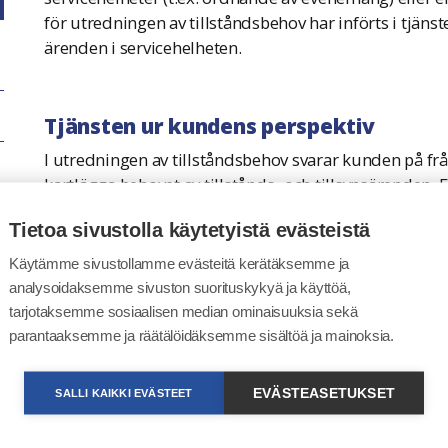
för utredningen av tillståndsbehov har införts i tjäns
ärenden i servicehelheten.
Tjänsten ur kundens perspektiv
I utredningen av tillståndsbehov svarar kunden på fråg
kartlägga behovet av tillstånds- och tillsynsärenden. Fr
svar fastställer och begränsar kundens behov. Slutli
Tietoa sivustolla käytetyistä evästeistä
nödvändiga och eventuellt nödvändiga tillstånds- och
kan när som helst avbryta utredningen och välja de t
Käytämme sivustollamme evästeitä kerätäksemme ja
ansvarar för inhämtandet av nödvändiga tillstånd, oc
analysoidaksemme sivuston suorituskykyä ja käyttöä,
väljs. Funktionen finns på tjänstens förstasida under
tarjotaksemme sosiaalisen median ominaisuuksia sekä
behöver inte logga in tjänsten för att använda utredn
parantaaksemme ja räätälöidäksemme sisältöä ja mainoksia.
EVÄSTEASETUKSET
SALLI KAIKKI EVÄSTEET