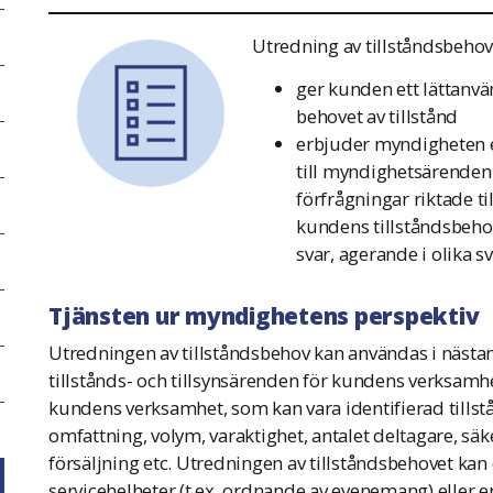
Utredning av tillståndsbehov
ger kunden ett lättanvän
behovet av tillstånd
erbjuder myndigheten e
till myndighetsärenden
förfrågningar riktade ti
kundens tillståndsbehov
svar, agerande i olika sv
Tjänsten ur myndighetens perspektiv
Utredningen av tillståndsbehov kan användas i nästan a
tillstånds- och tillsynsärenden för kundens verksamhet.
kundens verksamhet, som kan vara identifierad tills
omfattning, volym, varaktighet, antalet deltagare, säk
försäljning etc. Utredningen av tillståndsbehovet kan
servicehelheter (t.ex. ordnande av evenemang) eller en