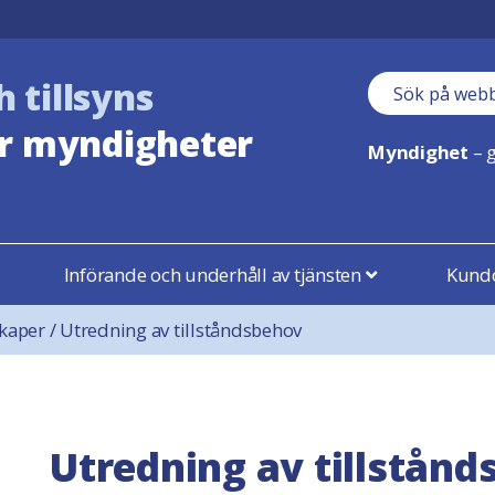
h tillsyns
Sökfält
r myndigheter
Myndighet
– g
Införande och underhåll av tjänsten
Kundo
kaper
/
Utredning av tillståndsbehov
Utredning av tillstån