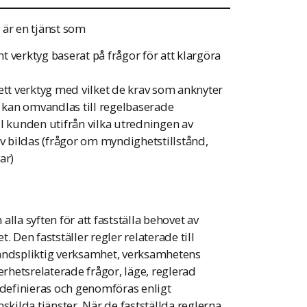
 är en tjänst som
t verktyg baserat på frågor för att klargöra
tt verktyg med vilket de krav som anknyter
 kan omvandlas till regelbaserade
ll kunden utifrån vilka utredningen av
 bildas (frågor om myndighetstillstånd,
ar)
lla syften för att fastställa behovet av
 Den fastställer regler relaterade till
tåndspliktig verksamhet, verksamhetens
erhetsrelaterade frågor, läge, reglerad
 definieras och genomföras enligt
skilda tjänster. När de fastställda reglerna