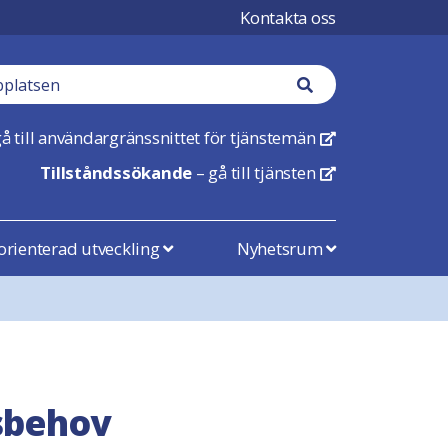
Kontakta oss
Sökknapp
å till användargränssnittet för tjänstemän
Öppnas i en ny flik
Tillståndssökande
– gå till tjänsten
Öppnas i en ny flik
rienterad utveckling
Nyhetsrum
dsbehov