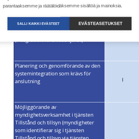
parantaaksemme ja räätälöidäksemme sisältöä ja mainoksia.
Val av anslutningssätt till tjänsten
EVÄSTEASETUKSET
SALLI KAIKKI EVÄSTEET
Tillstånd och tillsyn
C
(integration/förenklad tjänst)
Planering och genomförande av den
systemintegration som krävs för
I
anslutning
Möjliggörande av
myndighetsverksamhet i tjänsten
Tillstånd och tillsyn (myndigheter
som identifierar sig i tjänsten
Tillstånd och tillsyn via tjänsten