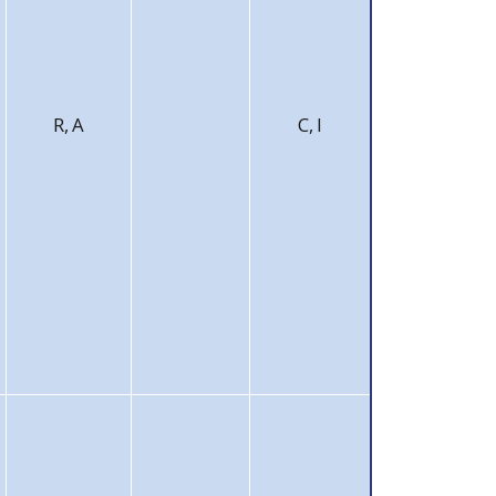
R, A
C, I