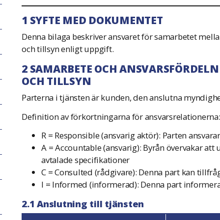
1 SYFTE MED DOKUMENTET
Denna bilaga beskriver ansvaret för samarbetet mellan
och tillsyn enligt uppgift.
2 SAMARBETE OCH ANSVARSFÖRDELNI
OCH TILLSYN
Parterna i tjänsten är kunden, den anslutna myndigh
Definition av förkortningarna för ansvarsrelationerna
R = Responsible (ansvarig aktör): Parten ansvarar
A = Accountable (ansvarig): Byrån övervakar att u
avtalade specifikationer
C = Consulted (rådgivare): Denna part kan tillfr
I = Informed (informerad): Denna part informer
2.1 Anslutning till tjänsten