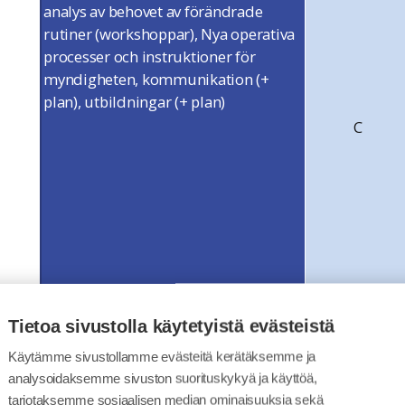
analys av behovet av förändrade
rutiner (workshoppar),
Nya operativa
processer och instruktioner för
myndigheten,
kommunikation (+
plan),
utbildningar (+ plan)
C
Tietoa sivustolla käytetyistä evästeistä
Samordning av myndighetens
arkitektur, informationsinnehåll och
Käytämme sivustollamme evästeitä kerätäksemme ja
vokabulär med tjänsten Tillstånd och
analysoidaksemme sivuston suorituskykyä ja käyttöä,
C
tillsyn
tarjotaksemme sosiaalisen median ominaisuuksia sekä