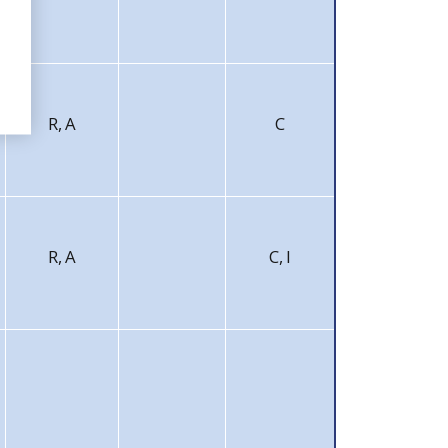
R, A
C
R, A
C, I