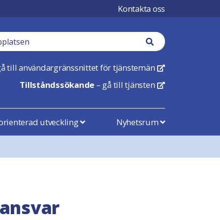
Kontakta oss
Sökknapp
å till användargränssnittet för tjänstemän
Öppnas i en ny flik
Tillståndssökande
– gå till tjänsten
Öppnas i en ny flik
rienterad utveckling
Nyhetsrum
 ansvar