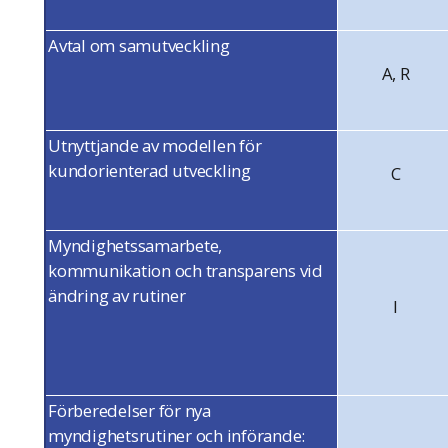
Avtal om samutveckling
A, R
Utnyttjande av modellen för
kundorienterad utveckling
C
Myndighetssamarbete,
kommunikation och transparens vid
ändring av rutiner
I
Förberedelser för nya
myndighetsrutiner och införande: