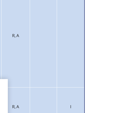
R, A
R, A
I