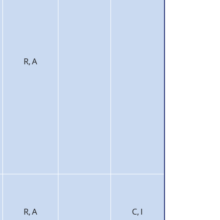
R, A
R, A
C, I