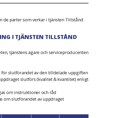
 de parter som verkar i tjänsten Tillstånd
NG I TJÄNSTEN TILLSTÅND
eten, tjänstens ägare och serviceproducenten
:
 för slutförandet av den tilldelade uppgiften
ppdraget slutförs (kvalitet & kvantitet) enligt
ågas om instruktioner och råd
as om slutförandet av uppdraget