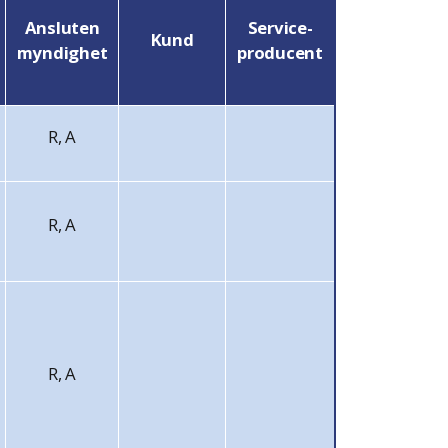
Ansluten
Service-
Kund
myndighet
producent
R, A
R, A
R, A