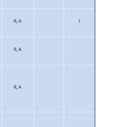
R, A
I
R, A
R, A