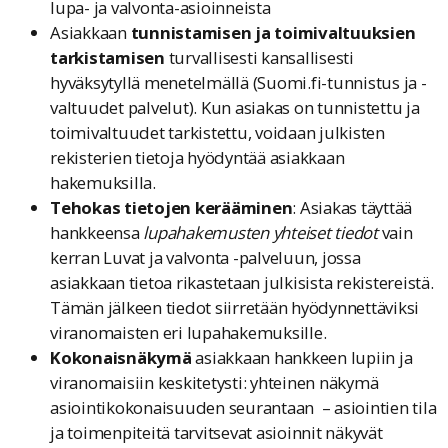
lupa- ja valvonta-asioinneista
Asiakkaan
tunnistamisen ja toimivaltuuksien
tarkistamisen
turvallisesti kansallisesti
hyväksytyllä menetelmällä (Suomi.fi-tunnistus ja -
valtuudet palvelut). Kun asiakas on tunnistettu ja
toimivaltuudet tarkistettu, voidaan julkisten
rekisterien tietoja hyödyntää asiakkaan
hakemuksilla.
Tehokas tietojen kerääminen
: Asiakas täyttää
hankkeensa
lupahakemusten yhteiset tiedot
vain
kerran Luvat ja valvonta -palveluun, jossa
asiakkaan tietoa rikastetaan julkisista rekistereistä.
Tämän jälkeen tiedot siirretään hyödynnettäviksi
viranomaisten eri lupahakemuksille.
Kokonaisnäkymä
asiakkaan hankkeen lupiin ja
viranomaisiin keskitetysti: yhteinen näkymä
asiointikokonaisuuden seurantaan – asiointien tila
ja toimenpiteitä tarvitsevat asioinnit näkyvät