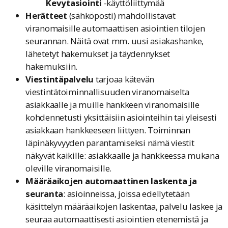
Kevytasiointi
-käyttöliittymää
Herätteet
(sähköposti) mahdollistavat
viranomaisille automaattisen asiointien tilojen
seurannan. Näitä ovat mm. uusi asiakashanke,
lähetetyt hakemukset ja täydennykset
hakemuksiin.
Viestintäpalvelu
tarjoaa kätevän
viestintätoiminnallisuuden viranomaiselta
asiakkaalle ja muille hankkeen viranomaisille
kohdennetusti yksittäisiin asiointeihin tai yleisesti
asiakkaan hankkeeseen liittyen. Toiminnan
läpinäkyvyyden parantamiseksi nämä viestit
näkyvät kaikille: asiakkaalle ja hankkeessa mukana
oleville viranomaisille.
Määräaikojen automaattinen laskenta ja
seuranta
: asioinneissa, joissa edellytetään
käsittelyn määräaikojen laskentaa, palvelu laskee ja
seuraa automaattisesti asiointien etenemistä ja