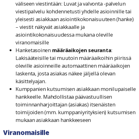
väliseen viestintään: Luvat ja valvonta -palvelun
viestipalvelu kohdennetusti yhdelle asioinnille tai
yleisesti asiakkaan asiointikokonaisuuteen (hanke)
– viestit näkyvät asiakkaalle ja
asiointikokonaisuudessa mukana oleville
viranomaisille
Hanketasoinen
määräaikojen seuranta
:
Lakisääteisille tai muutoin määräaikoihin piirissä
oleville asioinneille automaattinen määräaikojen
laskenta, josta asiakas näkee jäljellä olevan
käsittelyajan.
Kumppanien kutsumisen asiakkaan monilupaiselle
hankkeelle. Mahdollistaa päävastuullisen
toiminnanharjoittajan (asiakas) itsenäisten
toimijoiden (mm. kumppaniyrityksien) kutsumisen
mukaan asiakkaan hankkeeseen
Viranomaisille