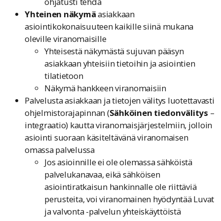
ohjatusti tehdä
Yhteinen näkymä
asiakkaan
asiointikokonaisuuteen kaikille siinä mukana
oleville viranomaisille
Yhteisestä näkymästä sujuvan pääsyn
asiakkaan yhteisiin tietoihin ja asiointien
tilatietoon
Näkymä hankkeen viranomaisiin
Palvelusta asiakkaan ja tietojen välitys luotettavasti
ohjelmistorajapinnan (
Sähköinen tiedonvälitys
–
integraatio) kautta viranomaisjärjestelmiin, jolloin
asiointi suoraan käsiteltävänä viranomaisen
omassa palvelussa
Jos asioinnille ei ole olemassa sähköistä
palvelukanavaa, eikä sähköisen
asiointiratkaisun hankinnalle ole riittäviä
perusteita, voi viranomainen hyödyntää Luvat
ja valvonta -palvelun yhteiskäyttöistä