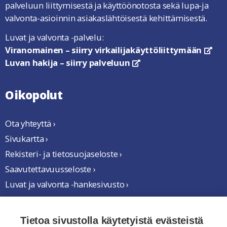
palveluun liittymisestä ja käyttöönotosta sekä lupa-ja
valvonta-asioinnin asiakaslähtöisestä kehittämisestä.
Luvat ja valvonta -palvelu:
Viranomainen – siirry virkailijakäyttöliittymään
link
Luvan hakija – siirry palveluun
linkki avautuu uuteen ikkun
Oikopolut
Ota yhteyttä ›
Sivukartta ›
Rekisteri- ja tietosuojaseloste ›
Saavutettavuusseloste ›
Luvat ja valvonta -hankesivusto ›
Yhteistyössä
Tietoa sivustolla käytetyistä evästeistä