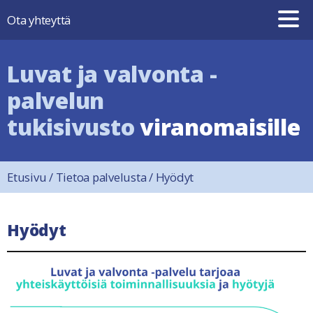
Hyppää sisältöön
Ota yhteyttä
Luvat ja valvonta -
palvelun
tukisivusto
viranomaisille
Etusivu
/
Tietoa palvelusta
/
Hyödyt
Hyödyt