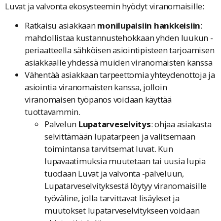
Luvat ja valvonta ekosysteemin hyödyt viranomaisille:
Ratkaisu asiakkaan
monilupaisiin hankkeisiin
:
mahdollistaa kustannustehokkaan yhden luukun -
periaatteella sähköisen asiointipisteen tarjoamisen
asiakkaalle yhdessä muiden viranomaisten kanssa
Vähentää asiakkaan tarpeettomia yhteydenottoja ja
asiointia viranomaisten kanssa, jolloin
viranomaisen työpanos voidaan käyttää
tuottavammin.
Palvelun
Lupatarveselvitys
: ohjaa asiakasta
selvittämään lupatarpeen ja valitsemaan
toimintansa tarvitsemat luvat. Kun
lupavaatimuksia muutetaan tai uusia lupia
tuodaan Luvat ja valvonta -palveluun,
Lupatarveselvityksestä löytyy viranomaisille
työväline, jolla tarvittavat lisäykset ja
muutokset lupatarveselvitykseen voidaan