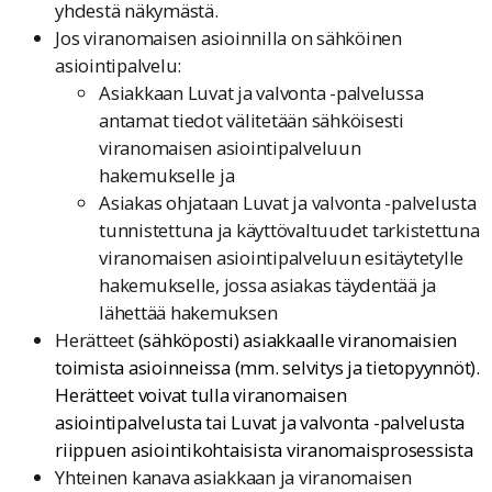
yhdestä näkymästä.
Jos viranomaisen asioinnilla on sähköinen
asiointipalvelu:
Asiakkaan Luvat ja valvonta -palvelussa
antamat tiedot välitetään sähköisesti
viranomaisen asiointipalveluun
hakemukselle ja
Asiakas ohjataan Luvat ja valvonta -palvelusta
tunnistettuna ja käyttövaltuudet tarkistettuna
viranomaisen asiointipalveluun esitäytetylle
hakemukselle, jossa asiakas täydentää ja
lähettää hakemuksen
Herätteet
(sähköposti) asiakkaalle viranomaisien
toimista asioinneissa (mm. selvitys ja tietopyynnöt).
Herätteet voivat tulla viranomaisen
asiointipalvelusta tai Luvat ja valvonta -palvelusta
riippuen asiointikohtaisista viranomaisprosessista
Yhteinen kanava asiakkaan ja viranomaisen