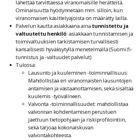
lähettää tarvittaessa viranomaisille herätteitä.
Ominaisuutta hyödynnetään mm. silloin, kun
viranomaisen käsittelyajoista on määrätty lailla.
Palvelun kautta asiakkaana aina
tunnistettu ja
valtuutettu henkilö
: asiakkaan tunnistamisen ja
toimivaltuuksien tarkistamisen turvallisesti
kansallisesti hyväksytyllä menetelmällä (Suomi.fi-
tunnistus ja -valtuudet palvelut)
Tulossa:
Lausunto ja kuuleminen -toiminnallisuus:
Mahdollistaa eri viranomaisten lausuntojen
antamisen ja vastaanottamisen, sekä sisältää
kuulemis -työvälineen.
Valvonta -toiminnallisuudet: mahdollistaa
valvonnan kohdentamisen perustuen
jaettuun tietopohjaan ja riskiprofilointiin,
sekä tarjoaa kokonaiskuvan
valvontakohteesta.