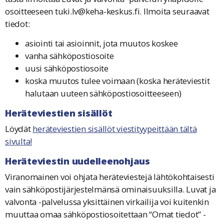
osoitteeseen
tuki.lv@keha-keskus.fi
. Ilmoita seuraavat
tiedot:
asiointi tai asioinnit, jota muutos koskee
vanha sähköpostiosoite
uusi sähköpostiosoite
koska muutos tulee voimaan (koska heräteviestit
halutaan uuteen sähköpostiosoitteeseen)
Heräteviestien sisällöt
Löydät
heräteviestien sisällöt viestityypeittään tältä
sivulta!
Heräteviestin uudelleenohjaus
Viranomainen voi ohjata heräteviestejä lähtökohtaisesti
vain sähköpostijärjestelmänsä ominaisuuksilla. Luvat ja
valvonta -palvelussa yksittäinen virkailija voi kuitenkin
muuttaa omaa sähköpostiosoitettaan “Omat tiedot” -