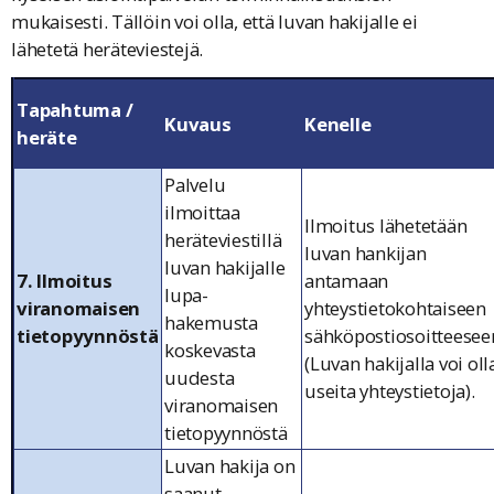
mukaisesti. Tällöin voi olla, että luvan hakijalle ei
lähetetä heräteviestejä.
Tapahtuma /
Kuvaus
Kenelle
heräte
Palvelu
ilmoittaa
Ilmoitus lähetetään
heräteviestillä
luvan hankijan
luvan hakijalle
7. Ilmoitus
antamaan
lupa-
viranomaisen
yhteystietokohtaiseen
hakemusta
tietopyynnöstä
sähköpostiosoitteesee
koskevasta
(Luvan hakijalla voi oll
uudesta
useita yhteystietoja).
viranomaisen
tietopyynnöstä
Luvan hakija on
saanut