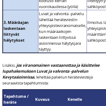
kootusti kerran
liitettyyn 
vuorokaudessa (yöllä)
sähköpost
Luvat ja valvonta -palvelu
lähettää heräteviestin
3. Määräajan
Ilmoitus l
yhteyspisteviranomaiselle,
laskentaan
yhteyspis
kun määräaikojen
liittyvät
määrittä
laskentaan liittyvissä
hälytykset
sähköpost
asioinneissa hälytysjara
täyttyy.
Lisäksi,
jos viranomainen vastaanottaa ja käsittelee
lupahakemuksen Luvat ja valvonta -palvelun
Kevytasioinnissa
, lehettää palvelun heräteviestejä
seuraavista tapahtumista:
Tapahtuma /
Kuvaus
Kenelle
heräte