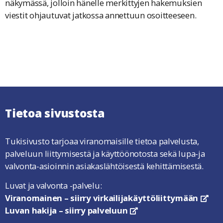
näkymässä, jolloin hänelle merkittyjen hakemuksien
viestit ohjautuvat jatkossa annettuun osoitteeseen.
Tietoa sivustosta
Tukisivusto tarjoaa viranomaisille tietoa palvelusta,
palveluun liittymisestä ja käyttöönotosta sekä lupa-ja
valvonta-asioinnin asiakaslähtöisestä kehittämisestä.
Luvat ja valvonta -palvelu:
Viranomainen – siirry virkailijakäyttöliittymään
link
Luvan hakija – siirry palveluun
linkki avautuu uuteen ikkun