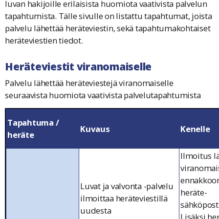
luvan hakijoille erilaisista huomiota vaativista palvelun
tapahtumista. Tälle sivulle on listattu tapahtumat, joista
palvelu lähettää heräteviestin, sekä tapahtumakohtaiset
heräteviestien tiedot.
Heräteviestit viranomaiselle
Palvelu lähettää heräteviestejä viranomaiselle
seuraavista huomiota vaativista palvelutapahtumista
Tapahtuma /
Kuvaus
Kenelle
heräte
Ilmoitus l
viranomais
ennakkoo
Luvat ja valvonta -palvelu
heräte-
ilmoittaa heräteviestillä
sähköpost
uudesta
Lisäksi her