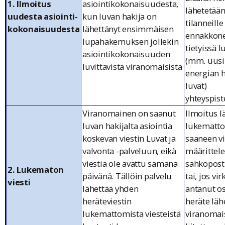
1. Ilmoitus
asiointikokonaisuudesta,
lähetetään
uudesta asiointi-
kun luvan hakija on
tilanneille
kokonaisuudesta
lähettänyt ensimmäisen
ennakkone
lupahakemuksen jollekin
tietyissä 
asiointikokonaisuuden
(mm. uusi
luvittavista viranomaisista
energian 
luvat)
yhteyspist
Viranomainen on saanut
Ilmoitus l
luvan hakijalta asiointia
lukematto
koskevan viestin Luvat ja
saaneen vi
valvonta -palveluun, eikä
määrittel
viestiä ole avattu samana
sähköpost
2. Lukematon
päivänä. Tällöin palvelu
tai, jos vir
viesti
lähettää yhden
antanut os
heräteviestin
heräte läh
lukemattomista viesteistä
viranomais