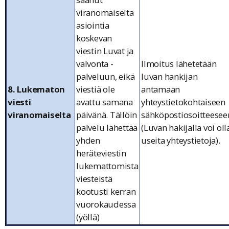
viranomaiselta
asiointia
koskevan
viestin Luvat ja
valvonta -
Ilmoitus lähetetään
palveluun, eikä
luvan hankijan
8. Lukematon
viestiä ole
antamaan
viesti
avattu samana
yhteystietokohtaiseen
viranomaiselta
päivänä. Tällöin
sähköpostiosoitteesee
palvelu lähettää
(Luvan hakijalla voi oll
yhden
useita yhteystietoja).
heräteviestin
lukemattomista
viesteistä
kootusti kerran
vuorokaudessa
(yöllä)