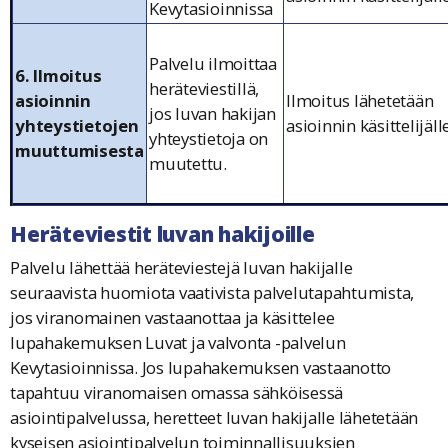
Kevytasioinnissa
Palvelu ilmoittaa
6. Ilmoitus
heräteviestillä,
asioinnin
Ilmoitus lähetetään
jos luvan hakijan
yhteystietojen
asioinnin käsittelijäll
yhteystietoja on
muuttumisesta
muutettu.
Heräteviestit luvan hakijoille
Palvelu lähettää heräteviestejä luvan hakijalle
seuraavista huomiota vaativista palvelutapahtumista,
jos viranomainen vastaanottaa ja käsittelee
lupahakemuksen Luvat ja valvonta -palvelun
Kevytasioinnissa. Jos lupahakemuksen vastaanotto
tapahtuu viranomaisen omassa sähköisessä
asiointipalvelussa, heretteet luvan hakijalle lähetetään
kyseisen asiointipalvelun toiminnallisuuksien