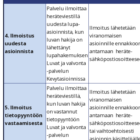
Palvelu ilmoittaa
heräteviestillä
uudesta lupa-
Ilmoitus lähetetään
asioinnista, kun
4. Ilmoistus
viranomaisen
luvan hakija on
uudesta
asioinnille ennakkoo
lähettänyt
asioinnista
antamaan heräte-
lupahakemuksen
sähköpostiosoitteese
Luvat ja valvonta
-palvelun
Kevytasioinnissa
Palvelu ilmoittaa
Ilmoitus lähetetään
heräteviestillä,
viranomaisen
kun luvan hakija
5. Ilmoitus
asioinnille ennakkoo
on vastannut
tietopyyntöön
antamaan heräte-
tietopyyntöön
vastaamisesta
sähköpostiosoittees
Luvat ja valvonta
tai vaihtoehtoisesti
-palvelun
asioinnin käsittelijäll