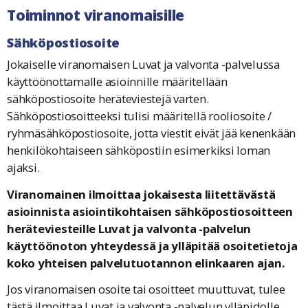
Toiminnot viranomaisille
Sähköpostiosoite
Jokaiselle viranomaisen Luvat ja valvonta -palvelussa
käyttöönottamalle asioinnille määritellään
sähköpostiosoite heräteviestejä varten.
Sähköpostiosoitteeksi tulisi määritellä rooliosoite /
ryhmäsähköpostiosoite, jotta viestit eivät jää kenenkään
henkilökohtaiseen sähköpostiin esimerkiksi loman
ajaksi.
Viranomainen ilmoittaa jokaisesta liitettävästä
asioinnista asiointikohtaisen sähköpostiosoitteen
heräteviesteille Luvat ja valvonta -palvelun
käyttöönoton yhteydessä ja ylläpitää osoitetietoja
koko yhteisen palvelutuotannon elinkaaren ajan.
Jos viranomaisen osoite tai osoitteet muuttuvat, tulee
tästä ilmoittaa Luvat ja valvonta -palvelun ylläpidolle