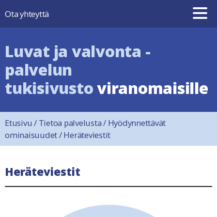
Hyppää sisältöön
Ota yhteyttä
Luvat ja valvonta -
palvelun
tukisivusto
viranomaisille
Etusivu
/
Tietoa palvelusta
/
Hyödynnettävät
ominaisuudet
/
Heräteviestit
Heräteviestit