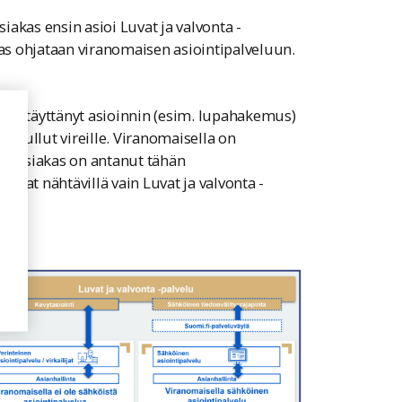
siakas ensin asioi Luvat ja valvonta -
kas ohjataan viranomaisen asiointipalveluun.
as on täyttänyt asioinnin (esim. lupahakemus)
 on tullut vireille. Viranomaisella on
li asiakas on antanut tähän
vat nähtävillä vain Luvat ja valvonta -
een