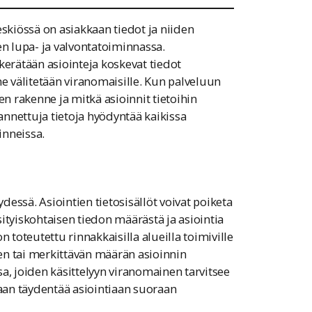
eskiössä on asiakkaan tiedot ja niiden
 lupa- ja valvontatoiminnassa.
kerätään asiointeja koskevat tiedot
ne välitetään viranomaisille. Kun palveluun
en rakenne ja mitkä asioinnit tietoihin
 annettuja tietoja hyödyntää kaikissa
inneissa.
ydessä. Asiointien tietosisällöt voivat poiketa
ityiskohtaisen tiedon määrästä ja asiointia
 toteutettu rinnakkaisilla alueilla toimiville
ken tai merkittävän määrän asioinnin
ssa, joiden käsittelyyn viranomainen tarvitsee
kaan täydentää asiointiaan suoraan