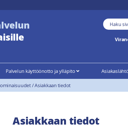
alvelun
Haku kent
isille
Vira
Palvelun käyttöönotto ja ylläpito
Asiakasläht
 ominaisuudet
/
Asiakkaan tiedot
Asiakkaan tiedot