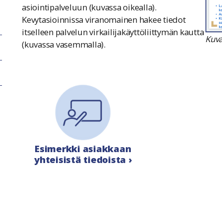
asiointipalveluun (kuvassa oikealla).
Kevytasioinnissa viranomainen hakee tiedot
itselleen palvelun virkailijakäyttöliittymän kautta
Kuva
(kuvassa vasemmalla).
Esimerkki asiakkaan
yhteisistä tiedoista ›