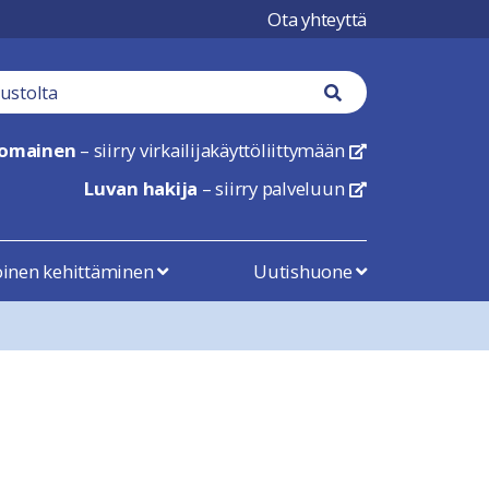
Ota yhteyttä
tä
Haku nappi
nomainen
– siirry virkailijakäyttöliittymään
linkki avautuu uu
Luvan hakija
– siirry palveluun
linkki avautuu uu
öinen kehittäminen
Uutishuone