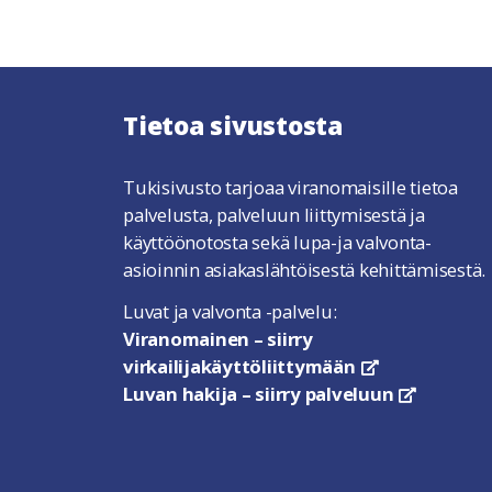
Tietoa sivustosta
Tukisivusto tarjoaa viranomaisille tietoa
palvelusta, palveluun liittymisestä ja
käyttöönotosta sekä lupa-ja valvonta-
asioinnin asiakaslähtöisestä kehittämisestä.
Luvat ja valvonta -palvelu:
Viranomainen – siirry
virkailijakäyttöliittymään
linkki avautuu u
Luvan hakija – siirry palveluun
linkki avau