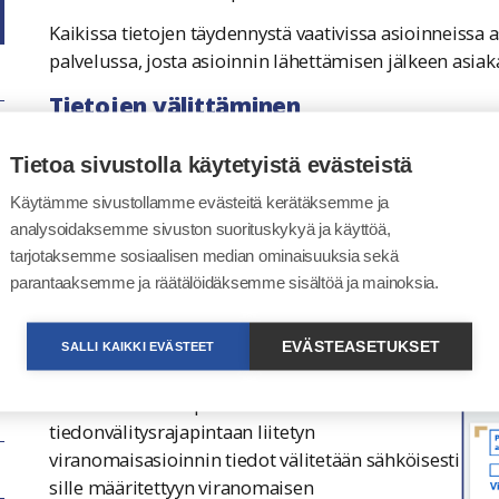
Kaikissa tietojen täydennystä vaativissa asioinneissa a
palvelussa, josta asioinnin lähettämisen jälkeen asia
Tietojen välittäminen
Asioinnin tiedot välitetään viranomaisille, kun asiak
Tietoa sivustolla käytetyistä evästeistä
ja lähettänyt sen viranomaiselle. Näin asia tai asiointi
mahdollisuus nähdä asioinnin tiedot tätä ennen, mikä
Käytämme sivustollamme evästeitä kerätäksemme ja
suostumuksensa palvelussa. Tässä tapauksessa tiedot o
analysoidaksemme sivuston suorituskykyä ja käyttöä,
palvelussa.
tarjotaksemme sosiaalisen median ominaisuuksia sekä
parantaaksemme ja räätälöidäksemme sisältöä ja mainoksia.
Liitostavan vaikutus tietojen välityks
Asioinnin tietojen välittäminen riippuu
EVÄSTEASETUKSET
SALLI KAIKKI EVÄSTEET
liitostavasta
, jolla viranomainen on liittänyt
asioinnin asiointipalveluunsa. Sähköiseen
tiedonvälitysrajapintaan liitetyn
viranomaisasioinnin tiedot välitetään sähköisesti
sille määritettyyn viranomaisen