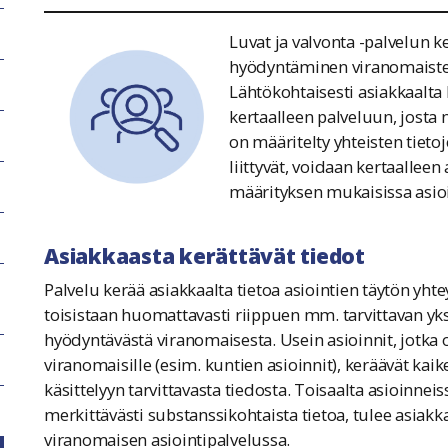
Luvat ja valvonta -palvelun k
hyödyntäminen viranomaisten
Lähtökohtaisesti asiakkaalta 
kertaalleen palveluun, josta 
on määritelty yhteisten tietoj
liittyvät, voidaan kertaalleen
määrityksen mukaisissa asio
Asiakkaasta kerättävät tiedot
Palvelu kerää asiakkaalta tietoa asiointien täytön yhte
toisistaan huomattavasti riippuen mm. tarvittavan yks
hyödyntävästä viranomaisesta. Usein asioinnit, jotka on
viranomaisille (esim. kuntien asioinnit), keräävät kai
käsittelyyn tarvittavasta tiedosta. Toisaalta asioinnei
merkittävästi substanssikohtaista tietoa, tulee asiak
viranomaisen asiointipalvelussa.