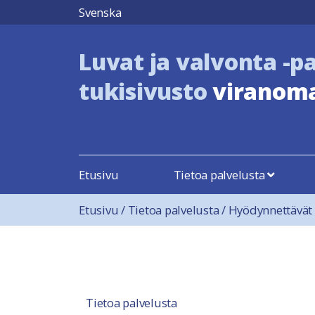
Hyppää sisältöön
Svenska
Luvat ja valvonta -p
tukisivusto
viranoma
Etusivu
Tietoa palvelusta
Etusivu
/
Tietoa palvelusta
/
Hyödynnettävät
Tietoa palvelusta