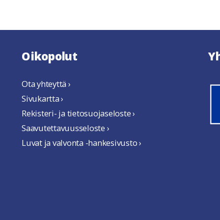
Oikopolut
Y
Ota yhteyttä ›
Sivukartta ›
Rekisteri- ja tietosuojaseloste ›
Saavutettavuusseloste ›
Luvat ja valvonta -hankesivusto ›
uteen ikkunaan
tuu uuteen ikkunaan